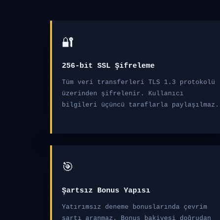
🔐
256-bit SSL Şifreleme
Tüm veri transferleri TLS 1.3 protokolü
üzerinden şifrelenir. Kullanıcı
bilgileri üçüncü taraflarla paylaşılmaz.
🎯
Şartsız Bonus Yapısı
Yatırımsız deneme bonuslarında çevrim
şartı aranmaz. Bonus bakiyesi doğrudan