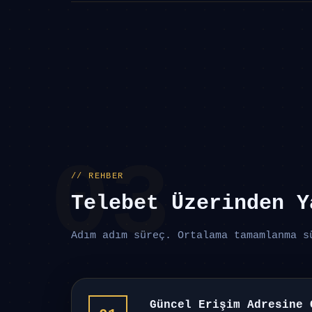
03
// REHBER
Telebet Üzerinden Y
Adım adım süreç. Ortalama tamamlanma s
Güncel Erişim Adresine 