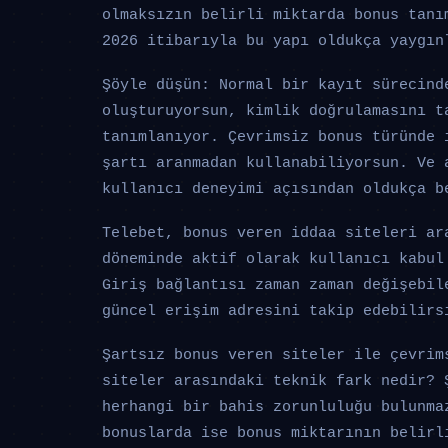
olmaksızın belirli miktarda bonus tanı
2026 itibarıyla bu yapı oldukça yaygın
Şöyle düşün: Normal bir kayıt sürecind
oluşturuyorsun, kimlik doğrulamasını t
tanımlanıyor. Çevrimsiz bonus türünde 
şartı aranmadan kullanabiliyorsun. Ve 
kullanıcı deneyimi açısından oldukça b
Telebet, bonus veren iddaa siteleri ar
döneminde aktif olarak kullanıcı kabul
Giriş bağlantısı zaman zaman değişebil
güncel erişim adresini takip edebilirs
Şartsız bonus veren siteler ile çevrim
siteler arasındaki teknik fark nedir? 
herhangi bir bahis zorunluluğu bulunma
bonuslarda ise bonus miktarının belirl