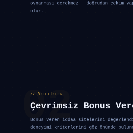
oynanması gerekmez — doğrudan çekim ya
olur.
02
// ÖZELLİKLER
Çevrimsiz Bonus Ver
Bonus veren iddaa sitelerini değerlend
deneyimi kriterlerini göz önünde bulun