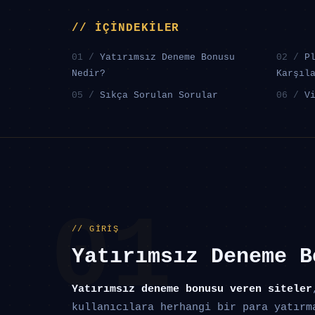
// İÇİNDEKİLER
Yatırımsız Deneme Bonusu
P
Nedir?
Karşıl
Sıkça Sorulan Sorular
V
01
// GİRİŞ
Yatırımsız Deneme B
Yatırımsız deneme bonusu veren siteler
kullanıcılara herhangi bir para yatırm