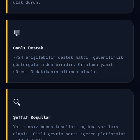
uzak durun.
💬
Canlı Destek
7/24 erişilebilir destek hattı, güvenilirlik
göstergelerinden biridir. Ortalama yanıt
süresi 3 dakikanın altında olmalı.
🔍
Şeffaf Koşullar
Yatırımsız bonus koşulları açıkça yazılmış
olmalı. Gizli çevrim şartı içeren platformlar