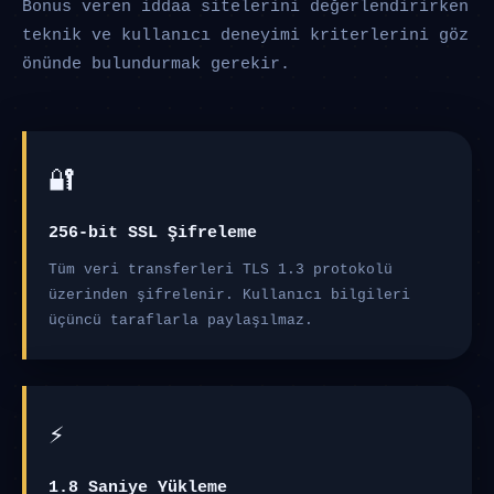
Bonus veren iddaa sitelerini değerlendirirken
teknik ve kullanıcı deneyimi kriterlerini göz
önünde bulundurmak gerekir.
🔐
256-bit SSL Şifreleme
Tüm veri transferleri TLS 1.3 protokolü
üzerinden şifrelenir. Kullanıcı bilgileri
üçüncü taraflarla paylaşılmaz.
⚡
1.8 Saniye Yükleme