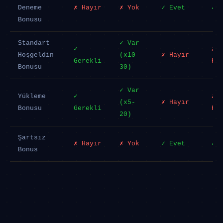
Deneme
✗ Hayır
✗ Yok
✓ Evet
✓ 
Bonusu
Standart
✓ Var
✓
✗
Hoşgeldin
(x10-
✗ Hayır
Gerekli
Ko
Bonusu
30)
✓ Var
Yükleme
✓
✗
(x5-
✗ Hayır
Bonusu
Gerekli
Ko
20)
Şartsız
✗ Hayır
✗ Yok
✓ Evet
✓ 
Bonus