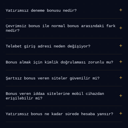
+
Yatırımsız deneme bonusu nedir?
Yatırımsız deneme bonusu, hesap açan kullanıcılara
Çevrimsiz bonus ile normal bonus arasındaki fark
+
herhangi bir para yatırma işlemi yapılmaksızın
nedir?
tanımlanan bonus bakiyesidir. Platform bu bonusu
Normal bonuslarda belirli bir çevrim katsayısı
yeni kullanıcıların sistemi tanıması için sunar.
+
Telebet giriş adresi neden değişiyor?
uygulanır — örneğin x10 çevrim, 100 TL bonusu 1.000
Çevrimsiz versiyonunda ek şart aranmaz.
TL bahis hacmine dönüştürme zorunluluğu anlamına
Yasal düzenlemeler kapsamında bazı platformların
+
gelir. Çevrimsiz bonusta bu katsayı sıfırdır; bonus
Bonus almak için kimlik doğrulaması zorunlu mu?
erişim adresleri zaman zaman değişebilir. Telebet
doğrudan kullanılabilir ve çekilebilir.
bu durumlarda yeni bir alan adı üzerinden hizmet
Evet. Yatırımsız deneme bonusu dahil çoğu bonus
+
vermeye devam eder. Güncel bağlantıyı bu sayfanın
Şartsız bonus veren siteler güvenilir mi?
türü için e-posta ve telefon doğrulaması
#guncel-adres bölümünden takip edebilirsin.
zorunludur. Bazı platformlar ek olarak kimlik
Güvenilirlik bonus türüyle değil, platformun lisans
Bonus veren iddaa sitelerine mobil cihazdan
belgesi de talep edebilir. Bu KYC (Know Your
+
durumu, SSL sertifikası ve çekim geçmişiyle
erişilebilir mi?
Customer) politikasının bir parçasıdır.
ölçülür. Şartsız bonus sunan bir platform da
Evet. Telebet dahil çoğu platform mobil tarayıcı
lisanssız olabilir. SSL doğrulaması, lisans bilgisi
+
Yatırımsız bonus ne kadar sürede hesaba yansır?
üzerinden tam işlevsel çalışır. Ayrı bir uygulama
ve kullanıcı yorumlarını kontrol etmek gerekir.
indirmeye gerek yoktur. iOS Safari ve Android
Doğrulama işlemleri tamamlandıktan sonra genellikle