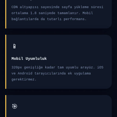
CDN altyapısı sayesinde sayfa yükleme süresi
ortalama 1.8 saniyede tamamlanır. Mobil
bağlantılarda da tutarlı performans.
📱
Mobil Uyumluluk
320px genişliğe kadar tam uyumlu arayüz. iOS
ve Android tarayıcılarında ek uygulama
gerektirmez.
🎯