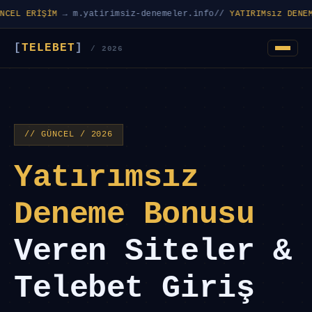
NCEL ERİŞİM
→ m.yatirimsiz-denemeler.info
//
YATIRIMsız DENEM
[
TELEBET
]
/ 2026
// GÜNCEL / 2026
Yatırımsız
Deneme Bonusu
Veren Siteler &
Telebet Giriş