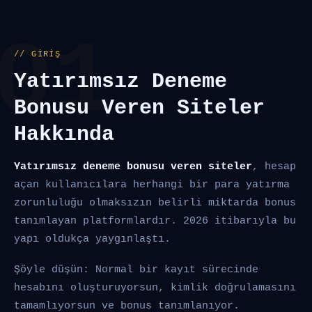
01
// GİRİŞ
Yatırımsız Deneme
Bonusu Veren Siteler
Hakkında
Yatırımsız deneme bonusu veren siteler
, hesap
açan kullanıcılara herhangi bir para yatırma
zorunluluğu olmaksızın belirli miktarda bonus
tanımlayan platformlardır. 2026 itibarıyla bu
yapı oldukça yaygınlaştı.
Şöyle düşün: Normal bir kayıt sürecinde
hesabını oluşturuyorsun, kimlik doğrulamasını
tamamlıyorsun ve bonus tanımlanıyor.