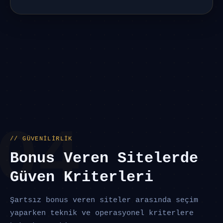
04
// GÜVENİLİRLİK
Bonus Veren Sitelerde
Güven Kriterleri
Şartsız bonus veren siteler arasında seçim
yaparken teknik ve operasyonel kriterlere