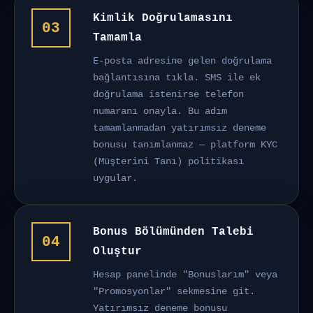
Kimlik Doğrulamasını
03
Tamamla
E-posta adresine gelen doğrulama
bağlantısına tıkla. SMS ile ek
doğrulama istenirse telefon
numaranı onayla. Bu adım
tamamlanmadan yatırımsız deneme
bonusu tanımlanmaz — platform KYC
(Müşterini Tanı) politikası
uygular.
Bonus Bölümünden Talebi
04
Oluştur
Hesap panelinde "Bonuslarım" veya
"Promosyonlar" sekmesine git.
Yatırımsız deneme bonusu