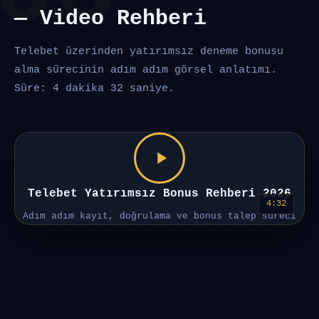
— Video Rehberi
Telebet üzerinden yatırımsız deneme bonusu
alma sürecinin adım adım görsel anlatımı.
Süre: 4 dakika 32 saniye.
Telebet Yatırımsız Bonus Rehberi 2026
4:32
Adım adım kayıt, doğrulama ve bonus talep süreci