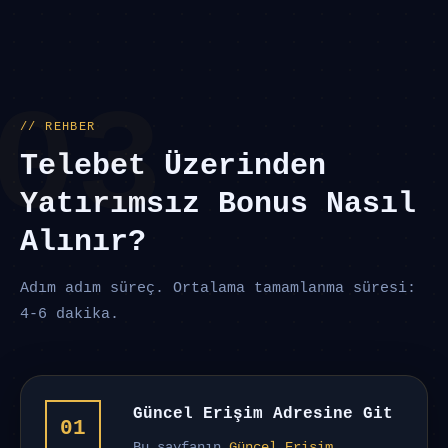
03
// REHBER
Telebet Üzerinden
Yatırımsız Bonus Nasıl
Alınır?
Adım adım süreç. Ortalama tamamlanma süresi:
4-6 dakika.
Güncel Erişim Adresine Git
01
Bu sayfanın
Güncel Erişim