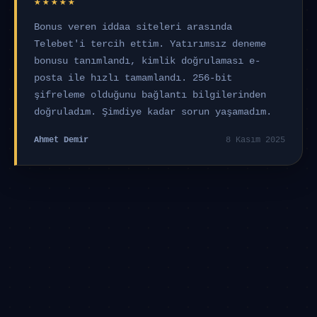
★★★★★
Bonus veren iddaa siteleri arasında
Telebet'i tercih ettim. Yatırımsız deneme
bonusu tanımlandı, kimlik doğrulaması e-
posta ile hızlı tamamlandı. 256-bit
şifreleme olduğunu bağlantı bilgilerinden
doğruladım. Şimdiye kadar sorun yaşamadım.
Ahmet Demir
8 Kasım 2025