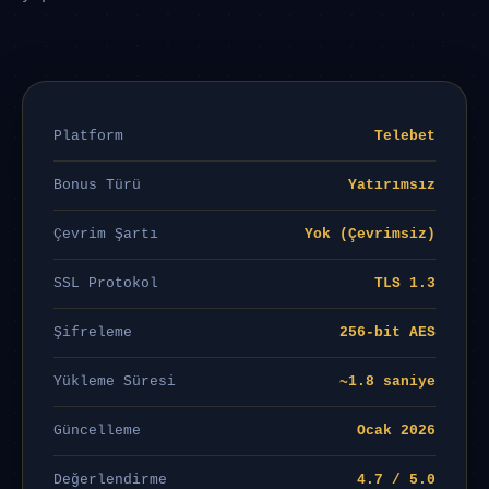
Platform
Telebet
Bonus Türü
Yatırımsız
Çevrim Şartı
Yok (Çevrimsiz)
SSL Protokol
TLS 1.3
Şifreleme
256-bit AES
Yükleme Süresi
~1.8 saniye
Güncelleme
Ocak 2026
Değerlendirme
4.7 / 5.0