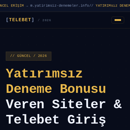
NCEL ERİŞİM
→ m.yatirimsiz-denemeler.info
//
YATIRIMsız DENEM
[
TELEBET
]
/ 2026
// GÜNCEL / 2026
Yatırımsız
Deneme Bonusu
Veren Siteler &
Telebet Giriş