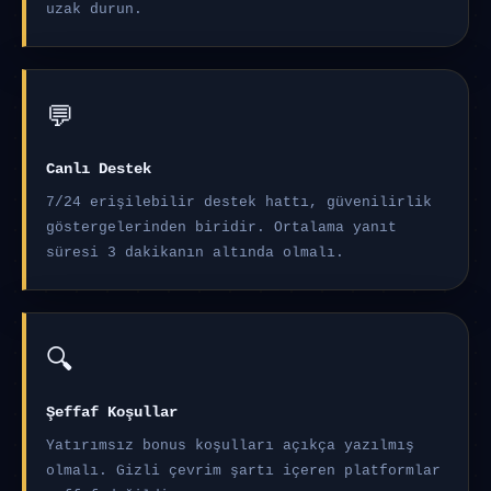
uzak durun.
💬
Canlı Destek
7/24 erişilebilir destek hattı, güvenilirlik
göstergelerinden biridir. Ortalama yanıt
süresi 3 dakikanın altında olmalı.
🔍
Şeffaf Koşullar
Yatırımsız bonus koşulları açıkça yazılmış
olmalı. Gizli çevrim şartı içeren platformlar