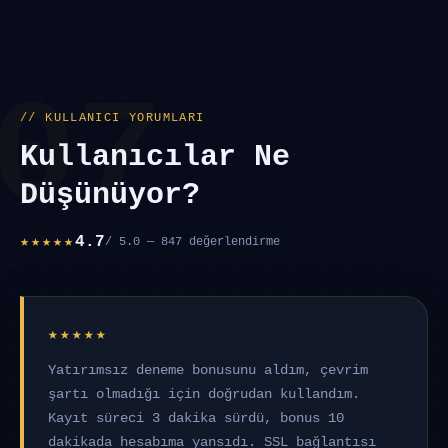
07
// KULLANICI YORUMLARI
Kullanıcılar Ne
Düşünüyor?
★★★★★
4.7
/ 5.0 — 847 değerlendirme
★★★★★
Yatırımsız deneme bonusunu aldım, çevrim
şartı olmadığı için doğrudan kullandım.
Kayıt süreci 3 dakika sürdü, bonus 10
dakikada hesabıma yansıdı. SSL bağlantısı