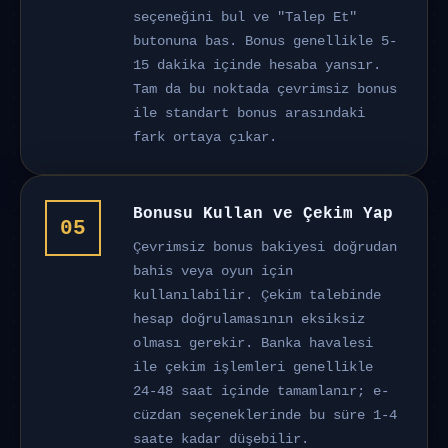
seçeneğini bul ve "Talep Et"
butonuna bas. Bonus genellikle 5-
15 dakika içinde hesaba yansır.
Tam da bu noktada çevrimsiz bonus
ile standart bonus arasındaki
fark ortaya çıkar.
Bonusu Kullan ve Çekim Yap
05
Çevrimsiz bonus bakiyesi doğrudan
bahis veya oyun için
kullanılabilir. Çekim talebinde
hesap doğrulamasının eksiksiz
olması gerekir. Banka havalesi
ile çekim işlemleri genellikle
24-48 saat içinde tamamlanır; e-
cüzdan seçeneklerinde bu süre 1-4
saate kadar düşebilir.