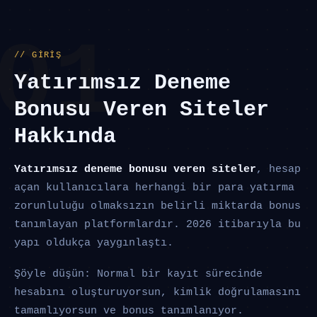
01
// GİRİŞ
Yatırımsız Deneme
Bonusu Veren Siteler
Hakkında
Yatırımsız deneme bonusu veren siteler
, hesap
açan kullanıcılara herhangi bir para yatırma
zorunluluğu olmaksızın belirli miktarda bonus
tanımlayan platformlardır. 2026 itibarıyla bu
yapı oldukça yaygınlaştı.
Şöyle düşün: Normal bir kayıt sürecinde
hesabını oluşturuyorsun, kimlik doğrulamasını
tamamlıyorsun ve bonus tanımlanıyor.