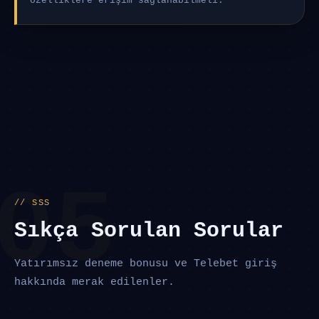
özelliklere erişim sağlanabilmeli.
05
// SSS
Sıkça Sorulan Sorular
Yatırımsız deneme bonusu ve Telebet giriş
hakkında merak edilenler.