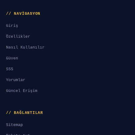
// NAVİGASYON
Giriş
Özellikler
Nasıl Kullanılır
Güven
SSS
Yorumlar
Güncel Erişim
// BAĞLANTILAR
Sitemap