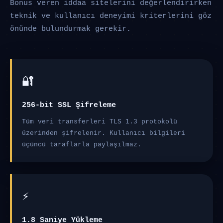
Bonus veren iddaa sitelerini değerlendirirken
teknik ve kullanıcı deneyimi kriterlerini göz
önünde bulundurmak gerekir.
🔐
256-bit SSL Şifreleme
Tüm veri transferleri TLS 1.3 protokolü
üzerinden şifrelenir. Kullanıcı bilgileri
üçüncü taraflarla paylaşılmaz.
⚡
1.8 Saniye Yükleme