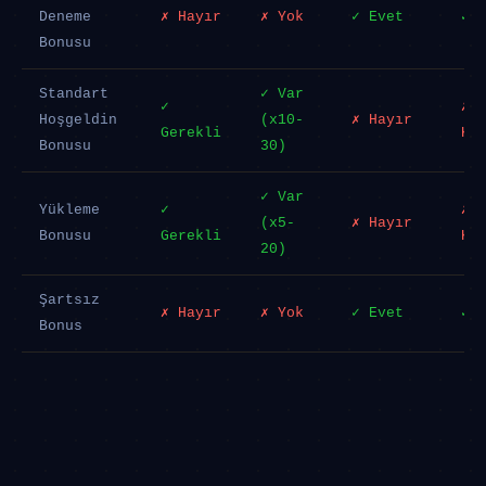
Deneme
✗ Hayır
✗ Yok
✓ Evet
✓ 
Bonusu
Standart
✓ Var
✓
✗
Hoşgeldin
(x10-
✗ Hayır
Gerekli
Ko
Bonusu
30)
✓ Var
Yükleme
✓
✗
(x5-
✗ Hayır
Bonusu
Gerekli
Ko
20)
Şartsız
✗ Hayır
✗ Yok
✓ Evet
✓ 
Bonus