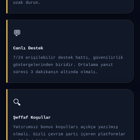
uzak durun.
💬
Canlı Destek
7/24 erişilebilir destek hattı, güvenilirlik
göstergelerinden biridir. Ortalama yanıt
süresi 3 dakikanın altında olmalı.
🔍
Şeffaf Koşullar
Yatırımsız bonus koşulları açıkça yazılmış
olmalı. Gizli çevrim şartı içeren platformlar