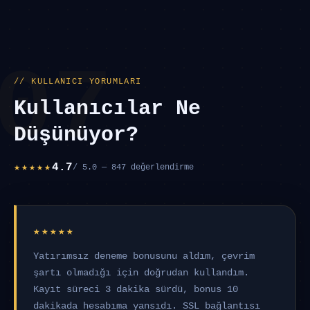
07
// KULLANICI YORUMLARI
Kullanıcılar Ne
Düşünüyor?
★★★★★
4.7
/ 5.0 — 847 değerlendirme
★★★★★
Yatırımsız deneme bonusunu aldım, çevrim
şartı olmadığı için doğrudan kullandım.
Kayıt süreci 3 dakika sürdü, bonus 10
dakikada hesabıma yansıdı. SSL bağlantısı