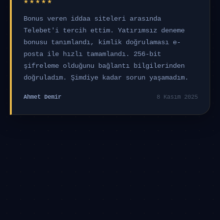
★★★★★
Bonus veren iddaa siteleri arasında
Telebet'i tercih ettim. Yatırımsız deneme
bonusu tanımlandı, kimlik doğrulaması e-
posta ile hızlı tamamlandı. 256-bit
şifreleme olduğunu bağlantı bilgilerinden
doğruladım. Şimdiye kadar sorun yaşamadım.
Ahmet Demir
8 Kasım 2025