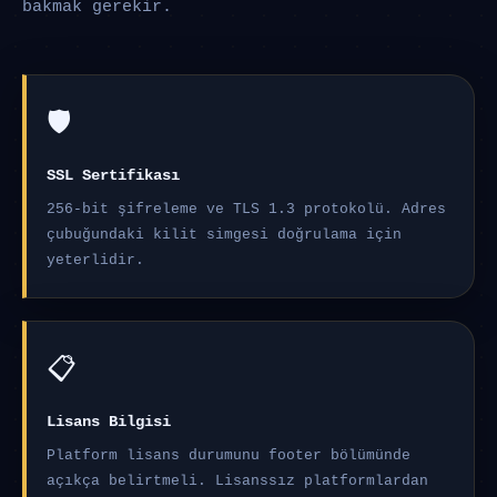
bakmak gerekir.
🛡️
SSL Sertifikası
256-bit şifreleme ve TLS 1.3 protokolü. Adres
çubuğundaki kilit simgesi doğrulama için
yeterlidir.
📋
Lisans Bilgisi
Platform lisans durumunu footer bölümünde
açıkça belirtmeli. Lisanssız platformlardan