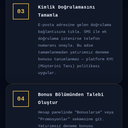
Kimlik Doğrulamasını
03
Tamamla
E-posta adresine gelen doğrulama
bağlantısına tıkla. SMS ile ek
doğrulama istenirse telefon
numaranı onayla. Bu adım
tamamlanmadan yatırımsız deneme
bonusu tanımlanmaz — platform KYC
(Müşterini Tanı) politikası
uygular.
Bonus Bölümünden Talebi
04
Oluştur
Hesap panelinde "Bonuslarım" veya
"Promosyonlar" sekmesine git.
Yatırımsız deneme bonusu