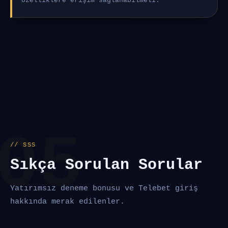
özelliklere erişim sağlanabilmeli.
05
// SSS
Sıkça Sorulan Sorular
Yatırımsız deneme bonusu ve Telebet giriş
hakkında merak edilenler.