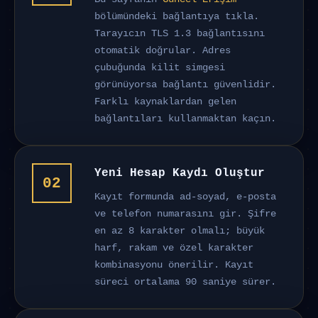
bölümündeki bağlantıya tıkla.
Tarayıcın TLS 1.3 bağlantısını
otomatik doğrular. Adres
çubuğunda kilit simgesi
görünüyorsa bağlantı güvenlidir.
Farklı kaynaklardan gelen
bağlantıları kullanmaktan kaçın.
Yeni Hesap Kaydı Oluştur
02
Kayıt formunda ad-soyad, e-posta
ve telefon numarasını gir. Şifre
en az 8 karakter olmalı; büyük
harf, rakam ve özel karakter
kombinasyonu önerilir. Kayıt
süreci ortalama 90 saniye sürer.