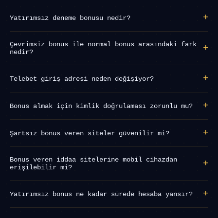
+
Yatırımsız deneme bonusu nedir?
Yatırımsız deneme bonusu, hesap açan kullanıcılara
Çevrimsiz bonus ile normal bonus arasındaki fark
+
herhangi bir para yatırma işlemi yapılmaksızın
nedir?
tanımlanan bonus bakiyesidir. Platform bu bonusu
Normal bonuslarda belirli bir çevrim katsayısı
yeni kullanıcıların sistemi tanıması için sunar.
+
Telebet giriş adresi neden değişiyor?
uygulanır — örneğin x10 çevrim, 100 TL bonusu 1.000
Çevrimsiz versiyonunda ek şart aranmaz.
TL bahis hacmine dönüştürme zorunluluğu anlamına
Yasal düzenlemeler kapsamında bazı platformların
+
gelir. Çevrimsiz bonusta bu katsayı sıfırdır; bonus
Bonus almak için kimlik doğrulaması zorunlu mu?
erişim adresleri zaman zaman değişebilir. Telebet
doğrudan kullanılabilir ve çekilebilir.
bu durumlarda yeni bir alan adı üzerinden hizmet
Evet. Yatırımsız deneme bonusu dahil çoğu bonus
+
vermeye devam eder. Güncel bağlantıyı bu sayfanın
Şartsız bonus veren siteler güvenilir mi?
türü için e-posta ve telefon doğrulaması
#guncel-adres bölümünden takip edebilirsin.
zorunludur. Bazı platformlar ek olarak kimlik
Güvenilirlik bonus türüyle değil, platformun lisans
Bonus veren iddaa sitelerine mobil cihazdan
belgesi de talep edebilir. Bu KYC (Know Your
+
durumu, SSL sertifikası ve çekim geçmişiyle
erişilebilir mi?
Customer) politikasının bir parçasıdır.
ölçülür. Şartsız bonus sunan bir platform da
Evet. Telebet dahil çoğu platform mobil tarayıcı
lisanssız olabilir. SSL doğrulaması, lisans bilgisi
+
Yatırımsız bonus ne kadar sürede hesaba yansır?
üzerinden tam işlevsel çalışır. Ayrı bir uygulama
ve kullanıcı yorumlarını kontrol etmek gerekir.
indirmeye gerek yoktur. iOS Safari ve Android
Doğrulama işlemleri tamamlandıktan sonra genellikle