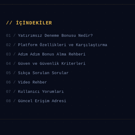
// İÇİNDEKİLER
Yatırımsız Deneme Bonusu Nedir?
Platform Özellikleri ve Karşılaştırma
Adım Adım Bonus Alma Rehberi
Güven ve Güvenlik Kriterleri
Sıkça Sorulan Sorular
Video Rehber
Kullanıcı Yorumları
Güncel Erişim Adresi