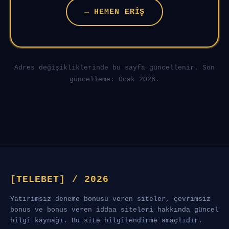
→ HEMEN ERİŞ
Adres değişikliklerinde bu sayfa güncellenir. Son
güncelleme: Ocak 2026.
[TELEBET] / 2026
Yatırımsız deneme bonusu veren siteler, çevrimsiz
bonus ve bonus veren iddaa siteleri hakkında güncel
bilgi kaynağı. Bu site bilgilendirme amaçlıdır.