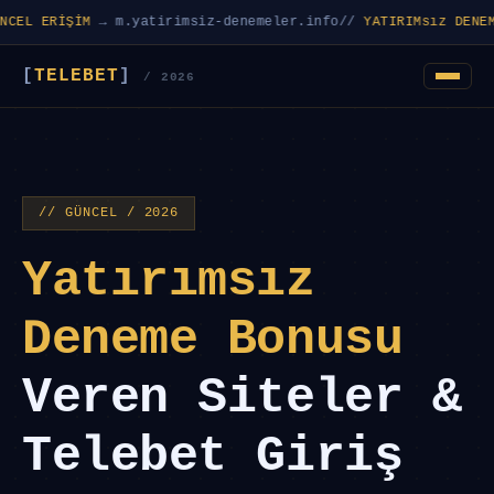
NCEL ERİŞİM
→ m.yatirimsiz-denemeler.info
//
YATIRIMsız DENEM
[
TELEBET
]
/ 2026
// GÜNCEL / 2026
Yatırımsız
Deneme Bonusu
Veren Siteler &
Telebet Giriş