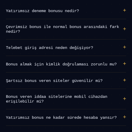
+
Yatırımsız deneme bonusu nedir?
Yatırımsız deneme bonusu, hesap açan kullanıcılara
Çevrimsiz bonus ile normal bonus arasındaki fark
+
herhangi bir para yatırma işlemi yapılmaksızın
nedir?
tanımlanan bonus bakiyesidir. Platform bu bonusu
Normal bonuslarda belirli bir çevrim katsayısı
yeni kullanıcıların sistemi tanıması için sunar.
+
Telebet giriş adresi neden değişiyor?
uygulanır — örneğin x10 çevrim, 100 TL bonusu 1.000
Çevrimsiz versiyonunda ek şart aranmaz.
TL bahis hacmine dönüştürme zorunluluğu anlamına
Yasal düzenlemeler kapsamında bazı platformların
+
gelir. Çevrimsiz bonusta bu katsayı sıfırdır; bonus
Bonus almak için kimlik doğrulaması zorunlu mu?
erişim adresleri zaman zaman değişebilir. Telebet
doğrudan kullanılabilir ve çekilebilir.
bu durumlarda yeni bir alan adı üzerinden hizmet
Evet. Yatırımsız deneme bonusu dahil çoğu bonus
+
vermeye devam eder. Güncel bağlantıyı bu sayfanın
Şartsız bonus veren siteler güvenilir mi?
türü için e-posta ve telefon doğrulaması
#guncel-adres bölümünden takip edebilirsin.
zorunludur. Bazı platformlar ek olarak kimlik
Güvenilirlik bonus türüyle değil, platformun lisans
Bonus veren iddaa sitelerine mobil cihazdan
belgesi de talep edebilir. Bu KYC (Know Your
+
durumu, SSL sertifikası ve çekim geçmişiyle
erişilebilir mi?
Customer) politikasının bir parçasıdır.
ölçülür. Şartsız bonus sunan bir platform da
Evet. Telebet dahil çoğu platform mobil tarayıcı
lisanssız olabilir. SSL doğrulaması, lisans bilgisi
+
Yatırımsız bonus ne kadar sürede hesaba yansır?
üzerinden tam işlevsel çalışır. Ayrı bir uygulama
ve kullanıcı yorumlarını kontrol etmek gerekir.
indirmeye gerek yoktur. iOS Safari ve Android
Doğrulama işlemleri tamamlandıktan sonra genellikle