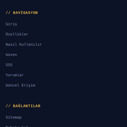
// NAVİGASYON
Giriş
Özellikler
Nasıl Kullanılır
Güven
SSS
Yorumlar
Güncel Erişim
// BAĞLANTILAR
Sitemap