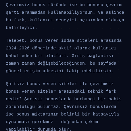
Çevrimsiz bonus türünde ise bu bonusu çevrim
şartı aranmadan kullanabiliyorsun. Ve aslında
bu fark, kullanıcı deneyimi açısından oldukça
belirleyici.
Telebet, bonus veren iddaa siteleri arasında
2024-2026 döneminde aktif olarak kullanıcı
kabul eden bir platform. Giriş bağlantısı
zaman zaman değişebileceğinden, bu sayfada
güncel erişim adresini takip edebilirsin.
Şartsız bonus veren siteler ile çevrimsiz
bonus veren siteler arasındaki teknik fark
nedir? Şartsız bonuslarda herhangi bir bahis
zorunluluğu bulunmaz. Çevrimsiz bonuslarda
ise bonus miktarının belirli bir katsayıyla
oynanması gerekmez — doğrudan çekim
yapılabilir durumda olur.