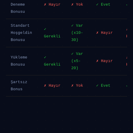
Deneme
✗ Hayır
✗ Yok
✓ Evet
✓ 
Bonusu
Standart
✓ Var
✓
✗
Hoşgeldin
(x10-
✗ Hayır
Gerekli
Ko
Bonusu
30)
✓ Var
Yükleme
✓
✗
(x5-
✗ Hayır
Bonusu
Gerekli
Ko
20)
Şartsız
✗ Hayır
✗ Yok
✓ Evet
✓ 
Bonus