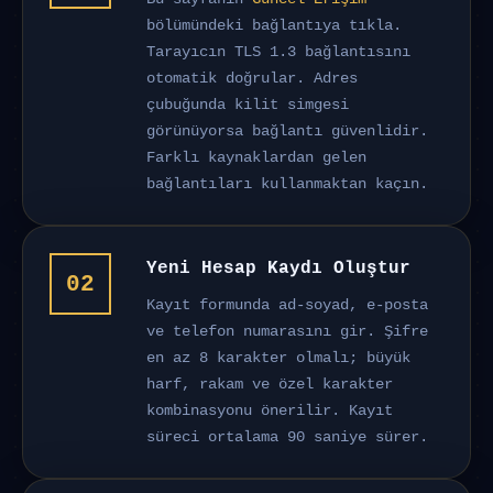
bölümündeki bağlantıya tıkla.
Tarayıcın TLS 1.3 bağlantısını
otomatik doğrular. Adres
çubuğunda kilit simgesi
görünüyorsa bağlantı güvenlidir.
Farklı kaynaklardan gelen
bağlantıları kullanmaktan kaçın.
Yeni Hesap Kaydı Oluştur
02
Kayıt formunda ad-soyad, e-posta
ve telefon numarasını gir. Şifre
en az 8 karakter olmalı; büyük
harf, rakam ve özel karakter
kombinasyonu önerilir. Kayıt
süreci ortalama 90 saniye sürer.