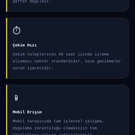
şeffaf değildir.
⏱️
Çekim Hızı
Çekim taleplerinin 48 saat içinde işleme
alınması sektör standardıdır. Uzun gecikmeler
sorun işaretidir.
📱
Mobil Erişim
Mobil tarayıcıda tam işlevsel çalışma.
Uygulama zorunluluğu olmaksızın tüm