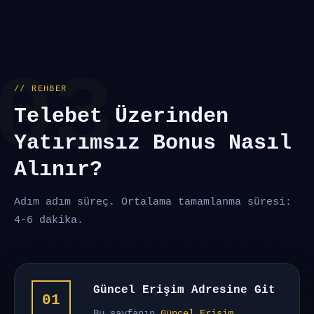
03
// REHBER
Telebet Üzerinden
Yatırımsız Bonus Nasıl
Alınır?
Adım adım süreç. Ortalama tamamlanma süresi:
4-6 dakika.
Güncel Erişim Adresine Git
01
Bu sayfanın
Güncel Erişim