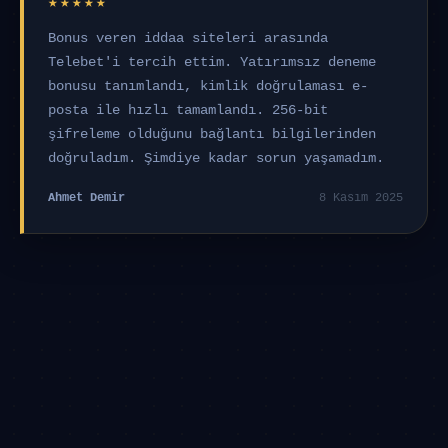
★★★★★
Bonus veren iddaa siteleri arasında
Telebet'i tercih ettim. Yatırımsız deneme
bonusu tanımlandı, kimlik doğrulaması e-
posta ile hızlı tamamlandı. 256-bit
şifreleme olduğunu bağlantı bilgilerinden
doğruladım. Şimdiye kadar sorun yaşamadım.
Ahmet Demir
8 Kasım 2025