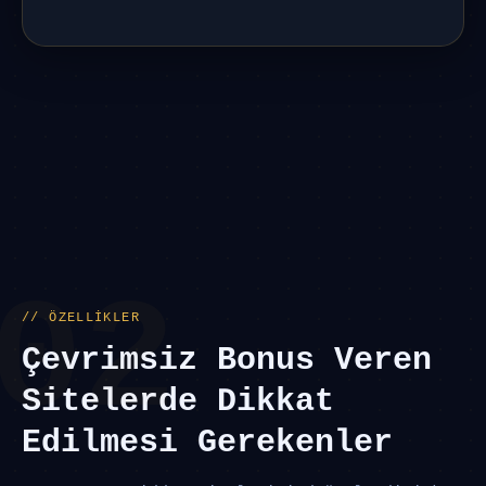
02
// ÖZELLİKLER
Çevrimsiz Bonus Veren
Sitelerde Dikkat
Edilmesi Gerekenler