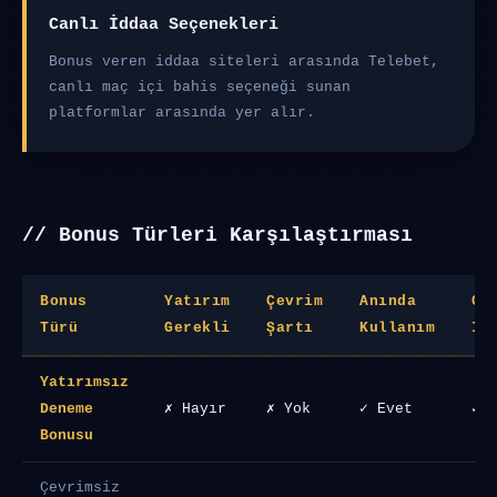
Canlı İddaa Seçenekleri
Bonus veren iddaa siteleri arasında Telebet,
canlı maç içi bahis seçeneği sunan
platformlar arasında yer alır.
// Bonus Türleri Karşılaştırması
Bonus
Yatırım
Çevrim
Anında
Çe
Türü
Gerekli
Şartı
Kullanım
İm
Yatırımsız
Deneme
✗ Hayır
✗ Yok
✓ Evet
✓ 
Bonusu
Çevrimsiz