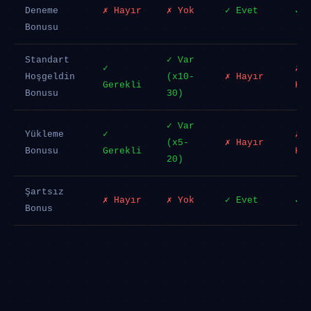
Deneme
✗ Hayır
✗ Yok
✓ Evet
✓ 
Bonusu
Standart
✓ Var
✓
✗
Hoşgeldin
(x10-
✗ Hayır
Gerekli
Ko
Bonusu
30)
✓ Var
Yükleme
✓
✗
(x5-
✗ Hayır
Bonusu
Gerekli
Ko
20)
Şartsız
✗ Hayır
✗ Yok
✓ Evet
✓ 
Bonus