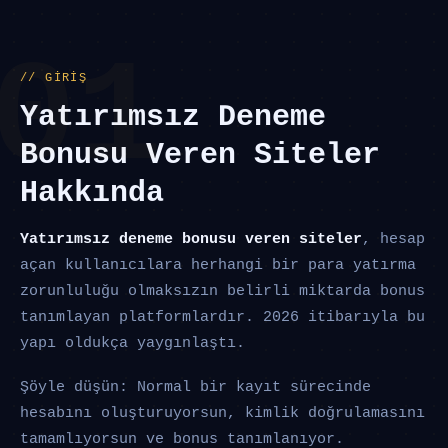
01
// GİRİŞ
Yatırımsız Deneme
Bonusu Veren Siteler
Hakkında
Yatırımsız deneme bonusu veren siteler
, hesap
açan kullanıcılara herhangi bir para yatırma
zorunluluğu olmaksızın belirli miktarda bonus
tanımlayan platformlardır. 2026 itibarıyla bu
yapı oldukça yaygınlaştı.
Şöyle düşün: Normal bir kayıt sürecinde
hesabını oluşturuyorsun, kimlik doğrulamasını
tamamlıyorsun ve bonus tanımlanıyor.