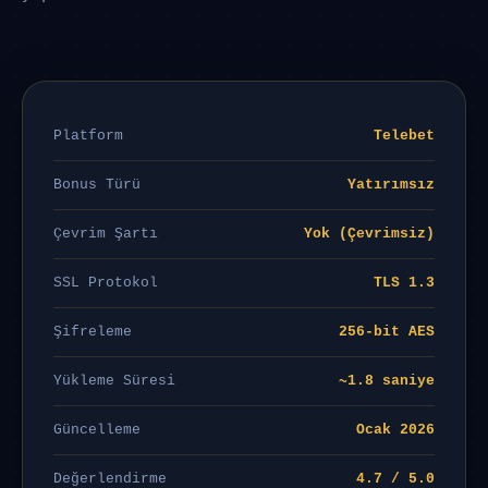
Platform
Telebet
Bonus Türü
Yatırımsız
Çevrim Şartı
Yok (Çevrimsiz)
SSL Protokol
TLS 1.3
Şifreleme
256-bit AES
Yükleme Süresi
~1.8 saniye
Güncelleme
Ocak 2026
Değerlendirme
4.7 / 5.0