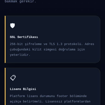
bakmak gerekir.
🛡️
SSL Sertifikası
256-bit şifreleme ve TLS 1.3 protokolü. Adres
çubuğundaki kilit simgesi doğrulama için
yeterlidir.
📋
Lisans Bilgisi
Platform lisans durumunu footer bölümünde
açıkça belirtmeli. Lisanssız platformlardan