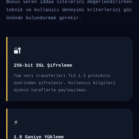
Bonus veren iddaa sitelerini değerlendirirken
teknik ve kullanıcı deneyimi kriterlerini göz
önünde bulundurmak gerekir.
🔐
256-bit SSL Şifreleme
Tüm veri transferleri TLS 1.3 protokolü
üzerinden şifrelenir. Kullanıcı bilgileri
üçüncü taraflarla paylaşılmaz.
⚡
1.8 Saniye Yükleme