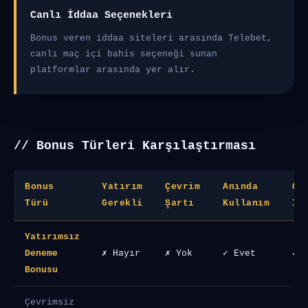
Canlı İddaa Seçenekleri
Bonus veren iddaa siteleri arasında Telebet,
canlı maç içi bahis seçeneği sunan
platformlar arasında yer alır.
// Bonus Türleri Karşılaştırması
Bonus
Yatırım
Çevrim
Anında
Çe
Türü
Gerekli
Şartı
Kullanım
İm
Yatırımsız
Deneme
✗ Hayır
✗ Yok
✓ Evet
✓ 
Bonusu
Çevrimsiz