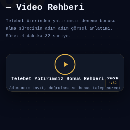
— Video Rehberi
Telebet üzerinden yatırımsız deneme bonusu
alma sürecinin adım adım görsel anlatımı.
Süre: 4 dakika 32 saniye.
Telebet Yatırımsız Bonus Rehberi 2026
4:32
Adım adım kayıt, doğrulama ve bonus talep süreci