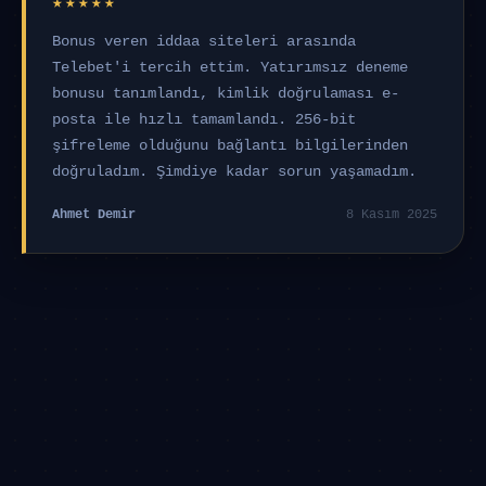
★★★★★
Bonus veren iddaa siteleri arasında
Telebet'i tercih ettim. Yatırımsız deneme
bonusu tanımlandı, kimlik doğrulaması e-
posta ile hızlı tamamlandı. 256-bit
şifreleme olduğunu bağlantı bilgilerinden
doğruladım. Şimdiye kadar sorun yaşamadım.
Ahmet Demir
8 Kasım 2025