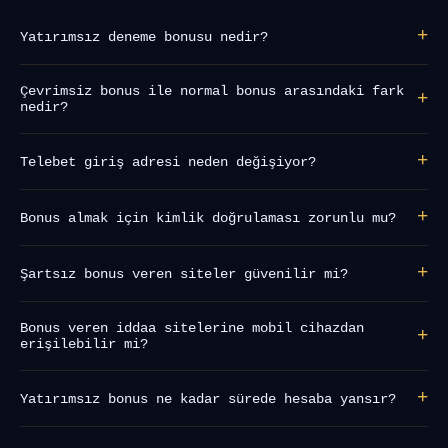
+
Yatırımsız deneme bonusu nedir?
Yatırımsız deneme bonusu, hesap açan kullanıcılara
Çevrimsiz bonus ile normal bonus arasındaki fark
+
herhangi bir para yatırma işlemi yapılmaksızın
nedir?
tanımlanan bonus bakiyesidir. Platform bu bonusu
Normal bonuslarda belirli bir çevrim katsayısı
yeni kullanıcıların sistemi tanıması için sunar.
+
Telebet giriş adresi neden değişiyor?
uygulanır — örneğin x10 çevrim, 100 TL bonusu 1.000
Çevrimsiz versiyonunda ek şart aranmaz.
TL bahis hacmine dönüştürme zorunluluğu anlamına
Yasal düzenlemeler kapsamında bazı platformların
+
gelir. Çevrimsiz bonusta bu katsayı sıfırdır; bonus
Bonus almak için kimlik doğrulaması zorunlu mu?
erişim adresleri zaman zaman değişebilir. Telebet
doğrudan kullanılabilir ve çekilebilir.
bu durumlarda yeni bir alan adı üzerinden hizmet
Evet. Yatırımsız deneme bonusu dahil çoğu bonus
+
vermeye devam eder. Güncel bağlantıyı bu sayfanın
Şartsız bonus veren siteler güvenilir mi?
türü için e-posta ve telefon doğrulaması
#guncel-adres bölümünden takip edebilirsin.
zorunludur. Bazı platformlar ek olarak kimlik
Güvenilirlik bonus türüyle değil, platformun lisans
Bonus veren iddaa sitelerine mobil cihazdan
belgesi de talep edebilir. Bu KYC (Know Your
+
durumu, SSL sertifikası ve çekim geçmişiyle
erişilebilir mi?
Customer) politikasının bir parçasıdır.
ölçülür. Şartsız bonus sunan bir platform da
Evet. Telebet dahil çoğu platform mobil tarayıcı
lisanssız olabilir. SSL doğrulaması, lisans bilgisi
+
Yatırımsız bonus ne kadar sürede hesaba yansır?
üzerinden tam işlevsel çalışır. Ayrı bir uygulama
ve kullanıcı yorumlarını kontrol etmek gerekir.
indirmeye gerek yoktur. iOS Safari ve Android
Doğrulama işlemleri tamamlandıktan sonra genellikle