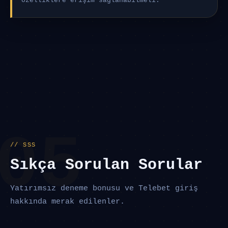
özelliklere erişim sağlanabilmeli.
05
// SSS
Sıkça Sorulan Sorular
Yatırımsız deneme bonusu ve Telebet giriş
hakkında merak edilenler.