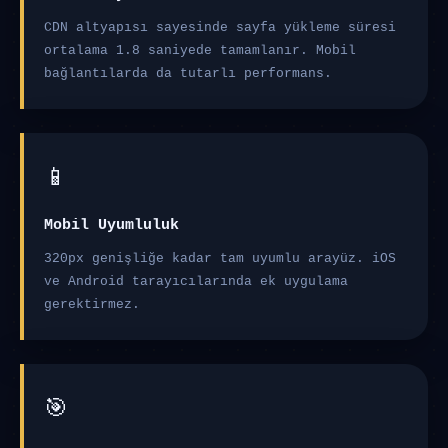
CDN altyapısı sayesinde sayfa yükleme süresi
ortalama 1.8 saniyede tamamlanır. Mobil
bağlantılarda da tutarlı performans.
📱
Mobil Uyumluluk
320px genişliğe kadar tam uyumlu arayüz. iOS
ve Android tarayıcılarında ek uygulama
gerektirmez.
🎯