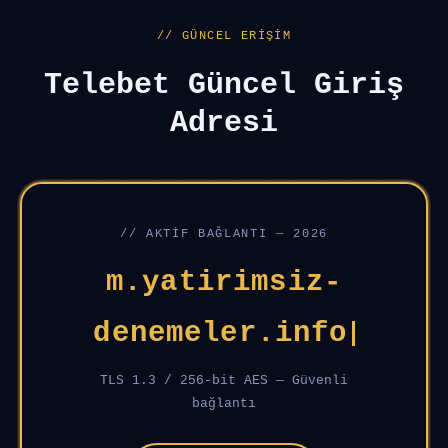
// GÜNCEL ERİŞİM
Telebet Güncel Giriş
Adresi
// AKTİF BAĞLANTI — 2026
m.yatirimsiz-
denemeler.info
TLS 1.3 / 256-bit AES — Güvenli
bağlantı