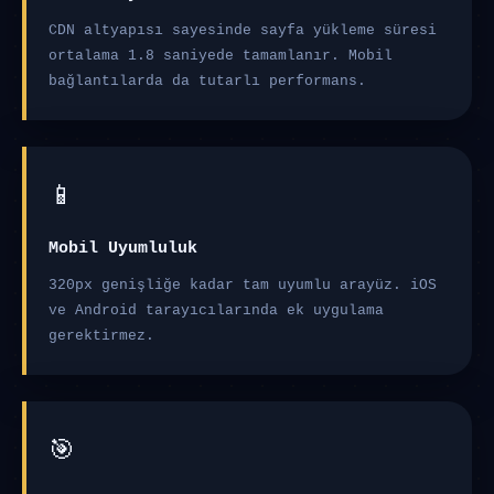
CDN altyapısı sayesinde sayfa yükleme süresi
ortalama 1.8 saniyede tamamlanır. Mobil
bağlantılarda da tutarlı performans.
📱
Mobil Uyumluluk
320px genişliğe kadar tam uyumlu arayüz. iOS
ve Android tarayıcılarında ek uygulama
gerektirmez.
🎯