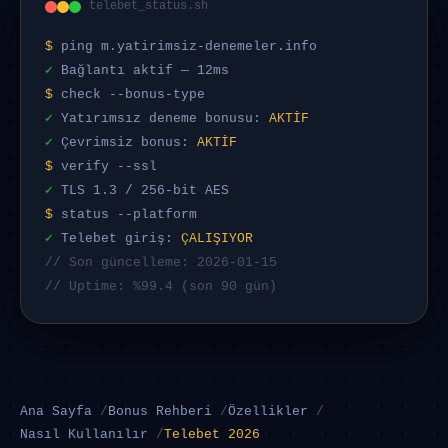
telebet_status.sh
$
ping m.yatirimsiz-denemeler.info
✓
Bağlantı aktif — 12ms
$
check --bonus-type
✓
Yatırımsız deneme bonusu:
AKTİF
✓
Çevrimsiz bonus:
AKTİF
$
verify --ssl
✓
TLS 1.3 / 256-bit AES
$
status --platform
✓
Telebet giriş:
ÇALIŞIYOR
// Son güncelleme: 2026-01-15
// Uptime: %99.4 (son 90 gün)
Ana Sayfa
Bonus Rehberi
Özellikler
Nasıl Kullanılır
Telebet 2026