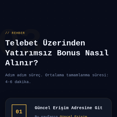
03
// REHBER
Telebet Üzerinden
Yatırımsız Bonus Nasıl
Alınır?
Adım adım süreç. Ortalama tamamlanma süresi:
4-6 dakika.
Güncel Erişim Adresine Git
01
Bu sayfanın
Güncel Erişim