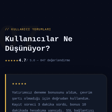
07
// KULLANICI YORUMLARI
Kullanıcılar Ne
Düşünüyor?
★★★★★
4.7
/ 5.0 — 847 değerlendirme
★★★★★
Yatırımsız deneme bonusunu aldım, çevrim
şartı olmadığı için doğrudan kullandım.
Kayıt süreci 3 dakika sürdü, bonus 10
dakikada hesabıma yansıdı. SSL bağlantısı