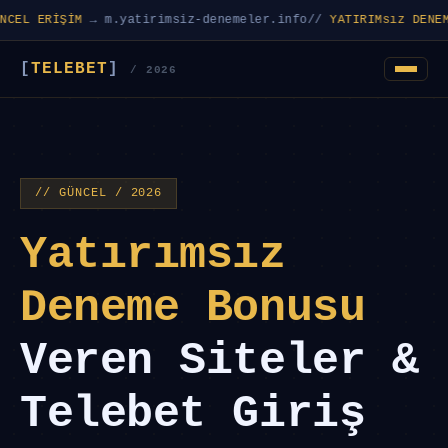
NCEL ERİŞİM
→ m.yatirimsiz-denemeler.info
//
YATIRIMsız DENEM
[
TELEBET
]
/ 2026
// GÜNCEL / 2026
Yatırımsız
Deneme Bonusu
Veren Siteler &
Telebet Giriş