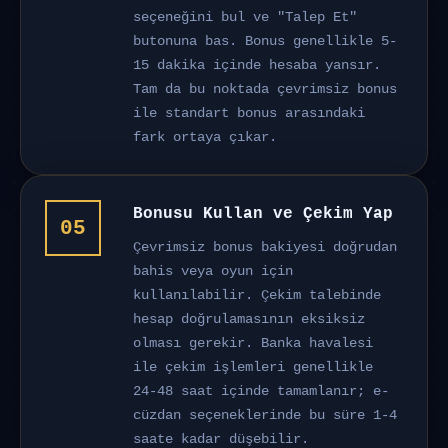
seçeneğini bul ve "Talep Et"
butonuna bas. Bonus genellikle 5-
15 dakika içinde hesaba yansır.
Tam da bu noktada çevrimsiz bonus
ile standart bonus arasındaki
fark ortaya çıkar.
Bonusu Kullan ve Çekim Yap
05
Çevrimsiz bonus bakiyesi doğrudan
bahis veya oyun için
kullanılabilir. Çekim talebinde
hesap doğrulamasının eksiksiz
olması gerekir. Banka havalesi
ile çekim işlemleri genellikle
24-48 saat içinde tamamlanır; e-
cüzdan seçeneklerinde bu süre 1-4
saate kadar düşebilir.