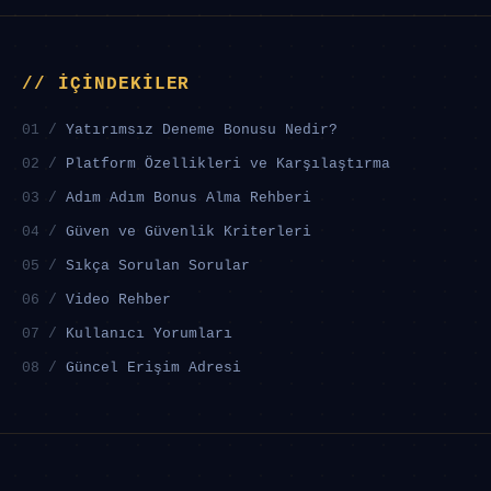
// İÇİNDEKİLER
Yatırımsız Deneme Bonusu Nedir?
Platform Özellikleri ve Karşılaştırma
Adım Adım Bonus Alma Rehberi
Güven ve Güvenlik Kriterleri
Sıkça Sorulan Sorular
Video Rehber
Kullanıcı Yorumları
Güncel Erişim Adresi