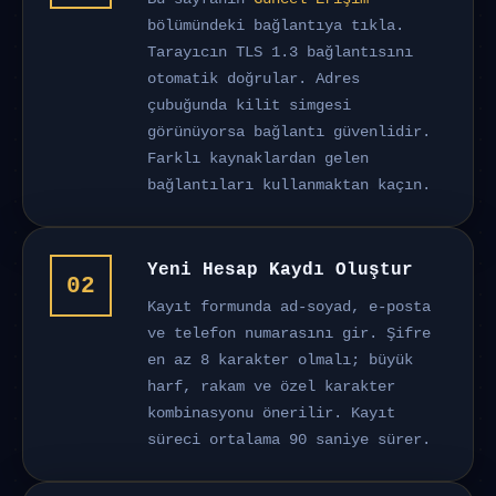
bölümündeki bağlantıya tıkla.
Tarayıcın TLS 1.3 bağlantısını
otomatik doğrular. Adres
çubuğunda kilit simgesi
görünüyorsa bağlantı güvenlidir.
Farklı kaynaklardan gelen
bağlantıları kullanmaktan kaçın.
Yeni Hesap Kaydı Oluştur
02
Kayıt formunda ad-soyad, e-posta
ve telefon numarasını gir. Şifre
en az 8 karakter olmalı; büyük
harf, rakam ve özel karakter
kombinasyonu önerilir. Kayıt
süreci ortalama 90 saniye sürer.