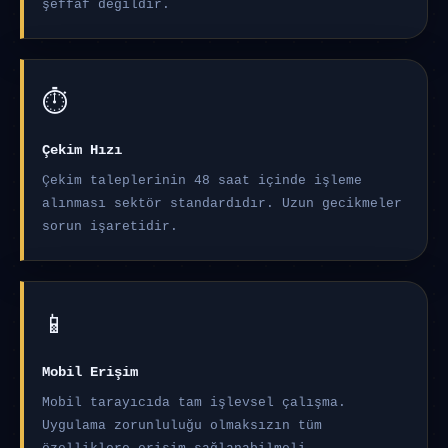
şeffaf değildir.
⏱️
Çekim Hızı
Çekim taleplerinin 48 saat içinde işleme
alınması sektör standardıdır. Uzun gecikmeler
sorun işaretidir.
📱
Mobil Erişim
Mobil tarayıcıda tam işlevsel çalışma.
Uygulama zorunluluğu olmaksızın tüm