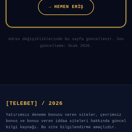
→ HEMEN ERİŞ
Adres değişikliklerinde bu sayfa güncellenir. Son
güncelleme: Ocak 2026.
[TELEBET] / 2026
Yatırımsız deneme bonusu veren siteler, çevrimsiz
bonus ve bonus veren iddaa siteleri hakkında güncel
bilgi kaynağı. Bu site bilgilendirme amaçlıdır.