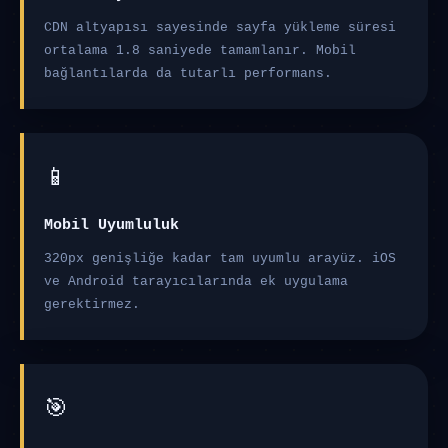
CDN altyapısı sayesinde sayfa yükleme süresi
ortalama 1.8 saniyede tamamlanır. Mobil
bağlantılarda da tutarlı performans.
📱
Mobil Uyumluluk
320px genişliğe kadar tam uyumlu arayüz. iOS
ve Android tarayıcılarında ek uygulama
gerektirmez.
🎯