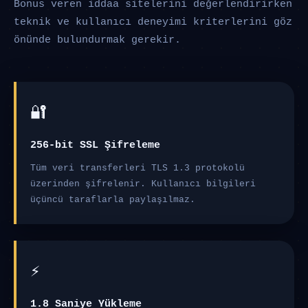
Bonus veren iddaa sitelerini değerlendirirken
teknik ve kullanıcı deneyimi kriterlerini göz
önünde bulundurmak gerekir.
🔐
256-bit SSL Şifreleme
Tüm veri transferleri TLS 1.3 protokolü
üzerinden şifrelenir. Kullanıcı bilgileri
üçüncü taraflarla paylaşılmaz.
⚡
1.8 Saniye Yükleme