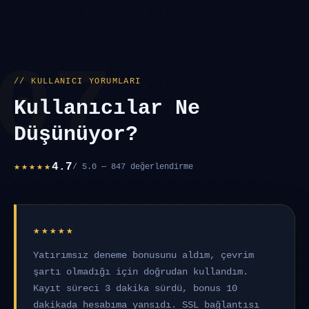
07
// KULLANICI YORUMLARI
Kullanıcılar Ne
Düşünüyor?
★★★★★
4.7
/ 5.0 — 847 değerlendirme
★★★★★
Yatırımsız deneme bonusunu aldım, çevrim
şartı olmadığı için doğrudan kullandım.
Kayıt süreci 3 dakika sürdü, bonus 10
dakikada hesabıma yansıdı. SSL bağlantısı