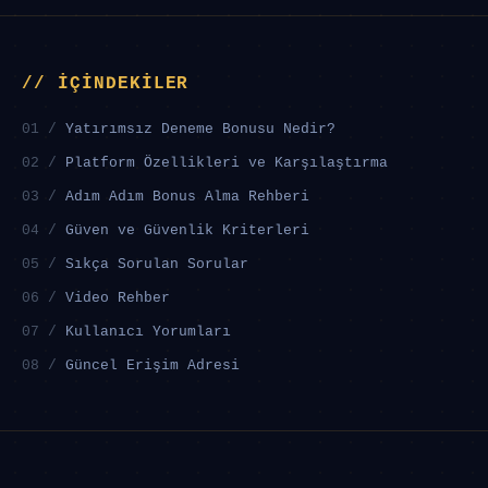
// İÇİNDEKİLER
Yatırımsız Deneme Bonusu Nedir?
Platform Özellikleri ve Karşılaştırma
Adım Adım Bonus Alma Rehberi
Güven ve Güvenlik Kriterleri
Sıkça Sorulan Sorular
Video Rehber
Kullanıcı Yorumları
Güncel Erişim Adresi