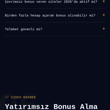
+
Chrome tarayıcılarında test edilmiş, 320px
Çevrimsiz bonus veren siteler 2026'da aktif mi?
5-15 dakika içinde hesaba tanımlanır. Yoğun
genişliğe kadar uyumlu arayüz sunar.
dönemlerde bu süre 30 dakikaya kadar uzayabilir. 1
2026 itibarıyla çevrimsiz deneme bonusu sunan
+
saati aşan beklemelerde canlı destek hattına
Birden fazla hesap açarak bonus alınabilir mi?
platformlar aktif olarak hizmet vermektedir.
başvurmak gerekir.
Telebet bu platformlar arasında yer alır. Ancak
Hayır. Platformlar IP adresi, cihaz parmak izi ve
+
kampanya koşulları değişkenlik gösterebileceğinden
Telebet güvenli mi?
kimlik bilgisi eşleştirmesiyle çoklu hesap tespiti
güncel bilgi için bu sayfayı takip etmek önerilir.
yapar. Tespit durumunda hesap kapatılır ve bonus
Teknik güvenlik açısından 256-bit SSL şifreleme ve
iptal edilir. Her kullanıcıya yalnızca bir
TLS 1.3 protokolü kullanılmaktadır. Bağlantı
yatırımsız deneme bonusu hakkı tanınır.
güvenliği tarayıcı üzerinden doğrulanabilir.
Operasyonel güvenlik için lisans bilgisini ve
kullanıcı yorumlarını incelemek gerekir. Bu
sayfadaki yorumlar bölümü referans alınabilir.
06
// VİDEO REHBER
Yatırımsız Bonus Alma