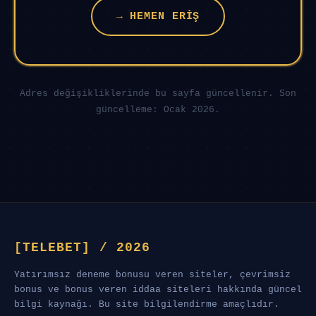
→ HEMEN ERİŞ
Adres değişikliklerinde bu sayfa güncellenir. Son
güncelleme: Ocak 2026.
[TELEBET] / 2026
Yatırımsız deneme bonusu veren siteler, çevrimsiz
bonus ve bonus veren iddaa siteleri hakkında güncel
bilgi kaynağı. Bu site bilgilendirme amaçlıdır.