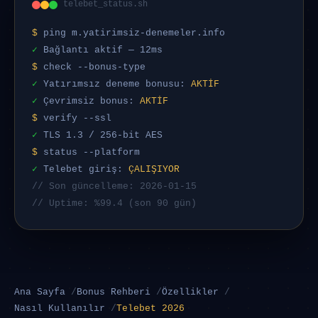
telebet_status.sh
$
ping m.yatirimsiz-denemeler.info
✓
Bağlantı aktif — 12ms
$
check --bonus-type
✓
Yatırımsız deneme bonusu:
AKTİF
✓
Çevrimsiz bonus:
AKTİF
$
verify --ssl
✓
TLS 1.3 / 256-bit AES
$
status --platform
✓
Telebet giriş:
ÇALIŞIYOR
// Son güncelleme: 2026-01-15
// Uptime: %99.4 (son 90 gün)
Ana Sayfa
Bonus Rehberi
Özellikler
Nasıl Kullanılır
Telebet 2026