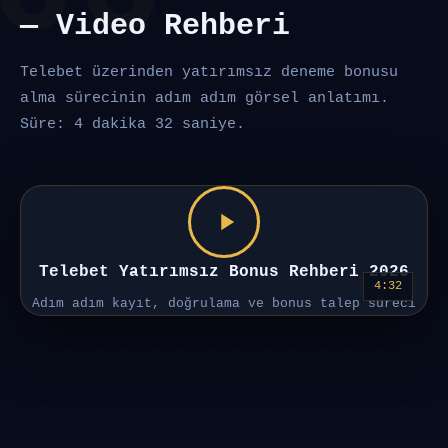
— Video Rehberi
Telebet üzerinden yatırımsız deneme bonusu
alma sürecinin adım adım görsel anlatımı.
Süre: 4 dakika 32 saniye.
Telebet Yatırımsız Bonus Rehberi 2026
4:32
Adım adım kayıt, doğrulama ve bonus talep süreci