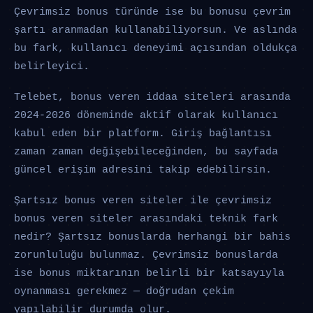
Çevrimsiz bonus türünde ise bu bonusu çevrim
şartı aranmadan kullanabiliyorsun. Ve aslında
bu fark, kullanıcı deneyimi açısından oldukça
belirleyici.
Telebet, bonus veren iddaa siteleri arasında
2024-2026 döneminde aktif olarak kullanıcı
kabul eden bir platform. Giriş bağlantısı
zaman zaman değişebileceğinden, bu sayfada
güncel erişim adresini takip edebilirsin.
Şartsız bonus veren siteler ile çevrimsiz
bonus veren siteler arasındaki teknik fark
nedir? Şartsız bonuslarda herhangi bir bahis
zorunluluğu bulunmaz. Çevrimsiz bonuslarda
ise bonus miktarının belirli bir katsayıyla
oynanması gerekmez — doğrudan çekim
yapılabilir durumda olur.