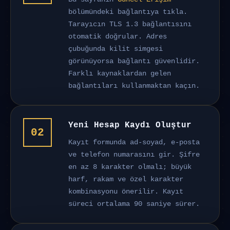
bölümündeki bağlantıya tıkla.
Tarayıcın TLS 1.3 bağlantısını
otomatik doğrular. Adres
çubuğunda kilit simgesi
görünüyorsa bağlantı güvenlidir.
Farklı kaynaklardan gelen
bağlantıları kullanmaktan kaçın.
Yeni Hesap Kaydı Oluştur
02
Kayıt formunda ad-soyad, e-posta
ve telefon numarasını gir. Şifre
en az 8 karakter olmalı; büyük
harf, rakam ve özel karakter
kombinasyonu önerilir. Kayıt
süreci ortalama 90 saniye sürer.