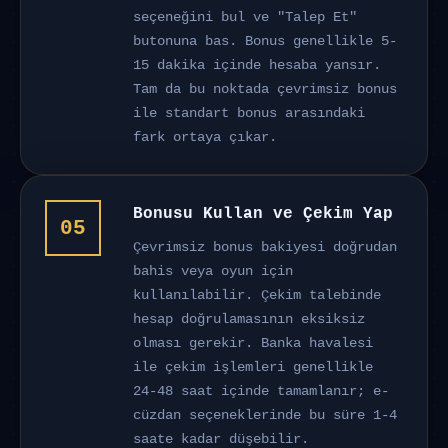
seçeneğini bul ve "Talep Et"
butonuna bas. Bonus genellikle 5-
15 dakika içinde hesaba yansır.
Tam da bu noktada çevrimsiz bonus
ile standart bonus arasındaki
fark ortaya çıkar.
Bonusu Kullan ve Çekim Yap
05
Çevrimsiz bonus bakiyesi doğrudan
bahis veya oyun için
kullanılabilir. Çekim talebinde
hesap doğrulamasının eksiksiz
olması gerekir. Banka havalesi
ile çekim işlemleri genellikle
24-48 saat içinde tamamlanır; e-
cüzdan seçeneklerinde bu süre 1-4
saate kadar düşebilir.