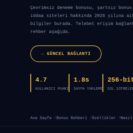
Çevrimsiz deneme bonusu, şartsız bonus
iddaa siteleri hakkında 2026 yılına ai
bilgiler burada. Telebet erişim bağlan
rehber aşağıda.
→ GÜNCEL BAĞLANTI
4.7
1.8s
256-bi
KULLANICI PUANI
SAYFA YÜKLEME
SSL ŞİFRELE
Ana Sayfa
Bonus Rehberi
Özellikler
Nasıl