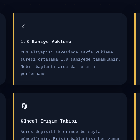
⚡
1.8 Saniye Yükleme
CDN altyapısı sayesinde sayfa yükleme
süresi ortalama 1.8 saniyede tamamlanır.
Mobil bağlantılarda da tutarlı
performans.
🔄
Güncel Erişim Takibi
Adres değişikliklerinde bu sayfa
güncellenir. Erişim bağlantısı her zaman