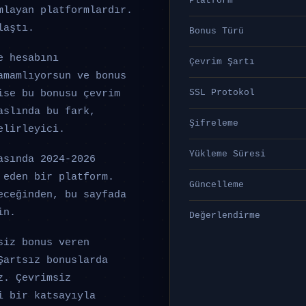
Platform
mlayan platformlardır.
laştı.
Bonus Türü
e hesabını
Çevrim Şartı
amamlıyorsun ve bonus
SSL Protokol
ise bu bonusu çevrim
aslında bu fark,
Şifreleme
elirleyici.
Yükleme Süresi
asında 2024-2026
 eden bir platform.
Güncelleme
eceğinden, bu sayfada
in.
Değerlendirme
siz bonus veren
Şartsız bonuslarda
z. Çevrimsiz
i bir katsayıyla