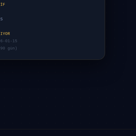
TİF
ES
ŞIYOR
26-01-15
 90 gün)