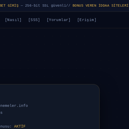
T GİRİŞ
— 256-bit SSL güvenli
//
BONUS VEREN İDDAA SİTELERİ
— 
Nasıl
SSS
Yorumlar
Erişim
nemeler.info
ms
onusu:
AKTİF