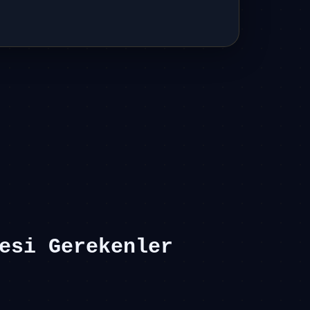
esi Gerekenler