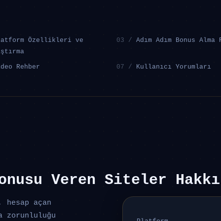
latform Özellikleri ve
Adım Adım Bonus Alma 
aştırma
ideo Rehber
Kullanıcı Yorumları
onusu Veren Siteler Hakkı
, hesap açan
a zorunluluğu