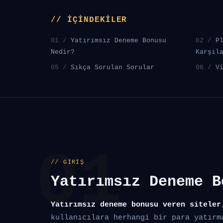
// İÇİNDEKİLER
Yatırımsız Deneme Bonusu
P
Nedir?
Karşıl
Sıkça Sorulan Sorular
V
01
// GİRİŞ
Yatırımsız Deneme B
Yatırımsız deneme bonusu veren siteler
kullanıcılara herhangi bir para yatırm