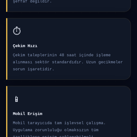
şeffaf değildir.
⏱️
Çekim Hızı
Çekim taleplerinin 48 saat içinde işleme
alınması sektör standardıdır. Uzun gecikmeler
sorun işaretidir.
📱
Mobil Erişim
Mobil tarayıcıda tam işlevsel çalışma.
Uygulama zorunluluğu olmaksızın tüm