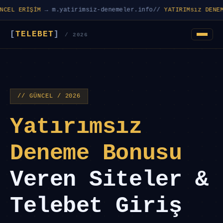
NCEL ERİŞİM
→ m.yatirimsiz-denemeler.info
//
YATIRIMsız DENEM
[
TELEBET
]
/ 2026
// GÜNCEL / 2026
Yatırımsız
Deneme Bonusu
Veren Siteler &
Telebet Giriş