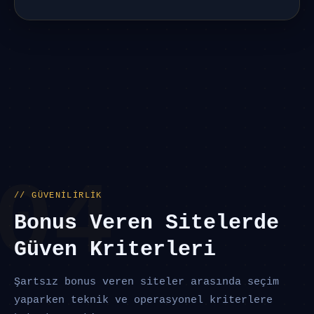
04
// GÜVENİLİRLİK
Bonus Veren Sitelerde
Güven Kriterleri
Şartsız bonus veren siteler arasında seçim
yaparken teknik ve operasyonel kriterlere