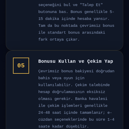
seçeneğini bul ve "Talep Et"
butonuna bas. Bonus genellikle 5-
15 dakika içinde hesaba yansır.
Tam da bu noktada çevrimsiz bonus
ile standart bonus arasındaki
fark ortaya çıkar.
Bonusu Kullan ve Çekim Yap
05
Çevrimsiz bonus bakiyesi doğrudan
bahis veya oyun için
kullanılabilir. Çekim talebinde
hesap doğrulamasının eksiksiz
olması gerekir. Banka havalesi
ile çekim işlemleri genellikle
24-48 saat içinde tamamlanır; e-
cüzdan seçeneklerinde bu süre 1-4
saate kadar düşebilir.