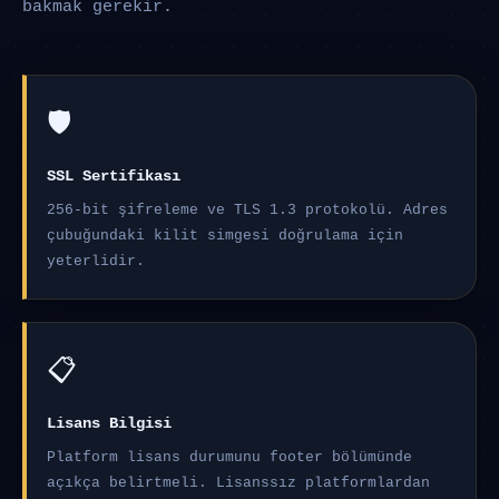
bakmak gerekir.
🛡️
SSL Sertifikası
256-bit şifreleme ve TLS 1.3 protokolü. Adres
çubuğundaki kilit simgesi doğrulama için
yeterlidir.
📋
Lisans Bilgisi
Platform lisans durumunu footer bölümünde
açıkça belirtmeli. Lisanssız platformlardan