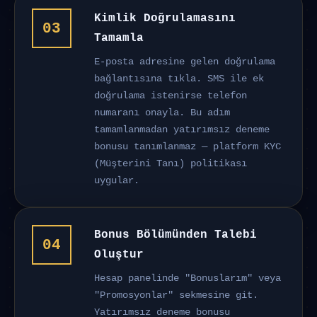
Kimlik Doğrulamasını
03
Tamamla
E-posta adresine gelen doğrulama
bağlantısına tıkla. SMS ile ek
doğrulama istenirse telefon
numaranı onayla. Bu adım
tamamlanmadan yatırımsız deneme
bonusu tanımlanmaz — platform KYC
(Müşterini Tanı) politikası
uygular.
Bonus Bölümünden Talebi
04
Oluştur
Hesap panelinde "Bonuslarım" veya
"Promosyonlar" sekmesine git.
Yatırımsız deneme bonusu