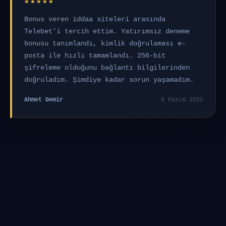
★★★★★
Bonus veren iddaa siteleri arasında
Telebet'i tercih ettim. Yatırımsız deneme
bonusu tanımlandı, kimlik doğrulaması e-
posta ile hızlı tamamlandı. 256-bit
şifreleme olduğunu bağlantı bilgilerinden
doğruladım. Şimdiye kadar sorun yaşamadım.
Ahmet Demir
8 Kasım 2025