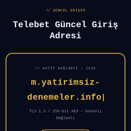
// GÜNCEL ERİŞİM
Telebet Güncel Giriş
Adresi
// AKTİF BAĞLANTI — 2026
m.yatirimsiz-
denemeler.info
TLS 1.3 / 256-bit AES — Güvenli
bağlantı