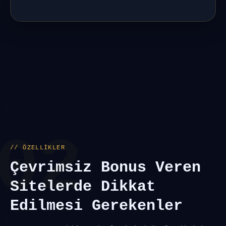
02
// ÖZELLİKLER
Çevrimsiz Bonus Veren
Sitelerde Dikkat
Edilmesi Gerekenler