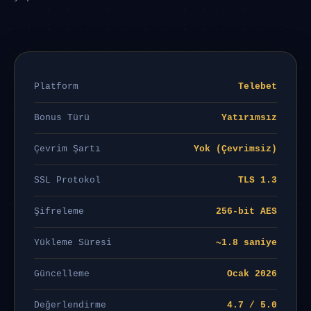
Platform
Telebet
Bonus Türü
Yatırımsız
Çevrim Şartı
Yok (Çevrimsiz)
SSL Protokol
TLS 1.3
Şifreleme
256-bit AES
Yükleme Süresi
~1.8 saniye
Güncelleme
Ocak 2026
Değerlendirme
4.7 / 5.0