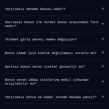
+
Yatırımsız deneme bonusu nedir?
Yatırımsız deneme bonusu, hesap açan kullanıcılara
Çevrimsiz bonus ile normal bonus arasındaki fark
+
herhangi bir para yatırma işlemi yapılmaksızın
nedir?
tanımlanan bonus bakiyesidir. Platform bu bonusu
Normal bonuslarda belirli bir çevrim katsayısı
yeni kullanıcıların sistemi tanıması için sunar.
+
Telebet giriş adresi neden değişiyor?
uygulanır — örneğin x10 çevrim, 100 TL bonusu 1.000
Çevrimsiz versiyonunda ek şart aranmaz.
TL bahis hacmine dönüştürme zorunluluğu anlamına
Yasal düzenlemeler kapsamında bazı platformların
+
gelir. Çevrimsiz bonusta bu katsayı sıfırdır; bonus
Bonus almak için kimlik doğrulaması zorunlu mu?
erişim adresleri zaman zaman değişebilir. Telebet
doğrudan kullanılabilir ve çekilebilir.
bu durumlarda yeni bir alan adı üzerinden hizmet
Evet. Yatırımsız deneme bonusu dahil çoğu bonus
+
vermeye devam eder. Güncel bağlantıyı bu sayfanın
Şartsız bonus veren siteler güvenilir mi?
türü için e-posta ve telefon doğrulaması
#guncel-adres bölümünden takip edebilirsin.
zorunludur. Bazı platformlar ek olarak kimlik
Güvenilirlik bonus türüyle değil, platformun lisans
Bonus veren iddaa sitelerine mobil cihazdan
belgesi de talep edebilir. Bu KYC (Know Your
+
durumu, SSL sertifikası ve çekim geçmişiyle
erişilebilir mi?
Customer) politikasının bir parçasıdır.
ölçülür. Şartsız bonus sunan bir platform da
Evet. Telebet dahil çoğu platform mobil tarayıcı
lisanssız olabilir. SSL doğrulaması, lisans bilgisi
+
Yatırımsız bonus ne kadar sürede hesaba yansır?
üzerinden tam işlevsel çalışır. Ayrı bir uygulama
ve kullanıcı yorumlarını kontrol etmek gerekir.
indirmeye gerek yoktur. iOS Safari ve Android
Doğrulama işlemleri tamamlandıktan sonra genellikle