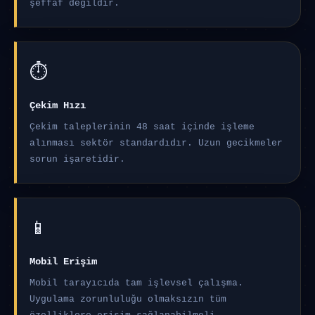
şeffaf değildir.
⏱️
Çekim Hızı
Çekim taleplerinin 48 saat içinde işleme
alınması sektör standardıdır. Uzun gecikmeler
sorun işaretidir.
📱
Mobil Erişim
Mobil tarayıcıda tam işlevsel çalışma.
Uygulama zorunluluğu olmaksızın tüm