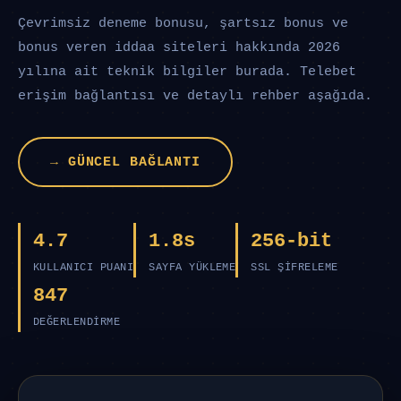
Çevrimsiz deneme bonusu, şartsız bonus ve
bonus veren iddaa siteleri hakkında 2026
yılına ait teknik bilgiler burada. Telebet
erişim bağlantısı ve detaylı rehber aşağıda.
→ GÜNCEL BAĞLANTI
4.7
1.8s
256-bit
KULLANICI PUANI
SAYFA YÜKLEME
SSL ŞİFRELEME
847
DEĞERLENDİRME