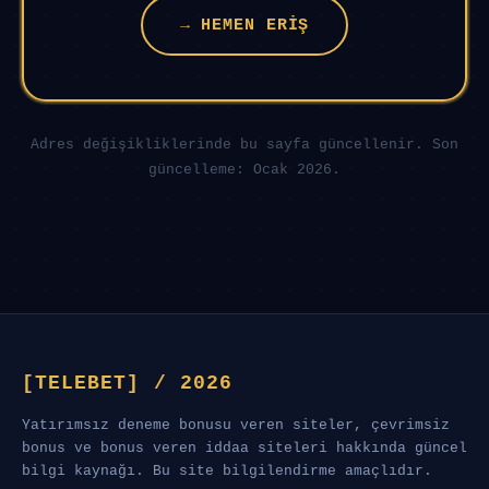
→ HEMEN ERİŞ
Adres değişikliklerinde bu sayfa güncellenir. Son
güncelleme: Ocak 2026.
[TELEBET] / 2026
Yatırımsız deneme bonusu veren siteler, çevrimsiz
bonus ve bonus veren iddaa siteleri hakkında güncel
bilgi kaynağı. Bu site bilgilendirme amaçlıdır.