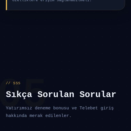
özelliklere erişim sağlanabilmeli.
05
// SSS
Sıkça Sorulan Sorular
Yatırımsız deneme bonusu ve Telebet giriş
hakkında merak edilenler.