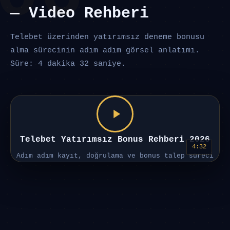
— Video Rehberi
Telebet üzerinden yatırımsız deneme bonusu
alma sürecinin adım adım görsel anlatımı.
Süre: 4 dakika 32 saniye.
Telebet Yatırımsız Bonus Rehberi 2026
4:32
Adım adım kayıt, doğrulama ve bonus talep süreci