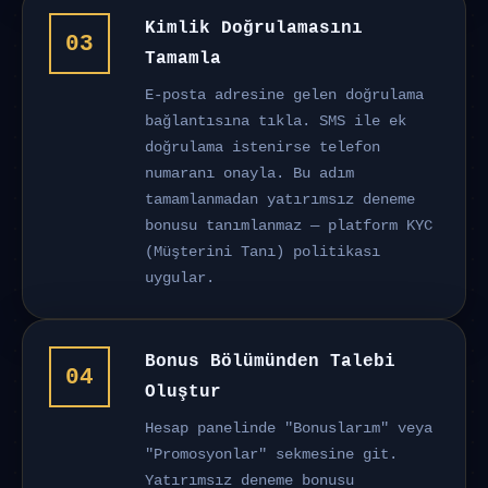
Kimlik Doğrulamasını
03
Tamamla
E-posta adresine gelen doğrulama
bağlantısına tıkla. SMS ile ek
doğrulama istenirse telefon
numaranı onayla. Bu adım
tamamlanmadan yatırımsız deneme
bonusu tanımlanmaz — platform KYC
(Müşterini Tanı) politikası
uygular.
Bonus Bölümünden Talebi
04
Oluştur
Hesap panelinde "Bonuslarım" veya
"Promosyonlar" sekmesine git.
Yatırımsız deneme bonusu