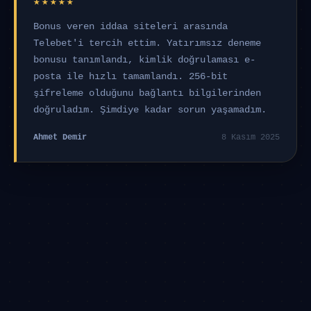
★★★★★
Bonus veren iddaa siteleri arasında
Telebet'i tercih ettim. Yatırımsız deneme
bonusu tanımlandı, kimlik doğrulaması e-
posta ile hızlı tamamlandı. 256-bit
şifreleme olduğunu bağlantı bilgilerinden
doğruladım. Şimdiye kadar sorun yaşamadım.
Ahmet Demir
8 Kasım 2025