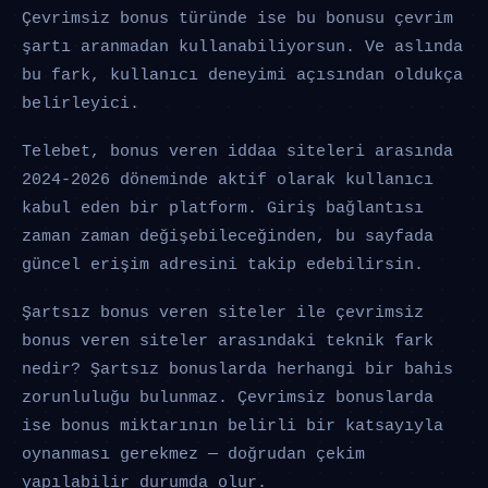
Çevrimsiz bonus türünde ise bu bonusu çevrim
şartı aranmadan kullanabiliyorsun. Ve aslında
bu fark, kullanıcı deneyimi açısından oldukça
belirleyici.
Telebet, bonus veren iddaa siteleri arasında
2024-2026 döneminde aktif olarak kullanıcı
kabul eden bir platform. Giriş bağlantısı
zaman zaman değişebileceğinden, bu sayfada
güncel erişim adresini takip edebilirsin.
Şartsız bonus veren siteler ile çevrimsiz
bonus veren siteler arasındaki teknik fark
nedir? Şartsız bonuslarda herhangi bir bahis
zorunluluğu bulunmaz. Çevrimsiz bonuslarda
ise bonus miktarının belirli bir katsayıyla
oynanması gerekmez — doğrudan çekim
yapılabilir durumda olur.