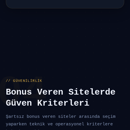
04
// GÜVENİLİRLİK
Bonus Veren Sitelerde
Güven Kriterleri
Şartsız bonus veren siteler arasında seçim
yaparken teknik ve operasyonel kriterlere