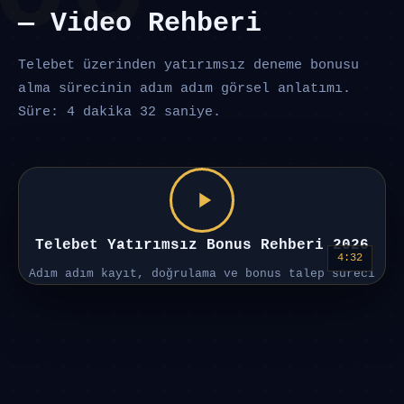
— Video Rehberi
Telebet üzerinden yatırımsız deneme bonusu
alma sürecinin adım adım görsel anlatımı.
Süre: 4 dakika 32 saniye.
Telebet Yatırımsız Bonus Rehberi 2026
4:32
Adım adım kayıt, doğrulama ve bonus talep süreci