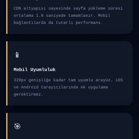
CDN altyapısı sayesinde sayfa yükleme süresi
ortalama 1.8 saniyede tamamlanır. Mobil
bağlantılarda da tutarlı performans.
📱
Mobil Uyumluluk
320px genişliğe kadar tam uyumlu arayüz. iOS
ve Android tarayıcılarında ek uygulama
gerektirmez.
🎯