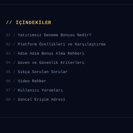
// İÇİNDEKİLER
Yatırımsız Deneme Bonusu Nedir?
Platform Özellikleri ve Karşılaştırma
Adım Adım Bonus Alma Rehberi
Güven ve Güvenlik Kriterleri
Sıkça Sorulan Sorular
Video Rehber
Kullanıcı Yorumları
Güncel Erişim Adresi