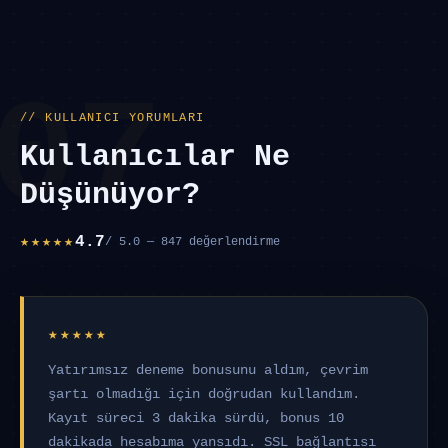
07
// KULLANICI YORUMLARI
Kullanıcılar Ne
Düşünüyor?
★★★★★
4.7
/ 5.0 — 847 değerlendirme
★★★★★
Yatırımsız deneme bonusunu aldım, çevrim
şartı olmadığı için doğrudan kullandım.
Kayıt süreci 3 dakika sürdü, bonus 10
dakikada hesabıma yansıdı. SSL bağlantısı