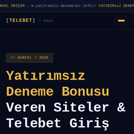
NCEL ERİŞİM
→ m.yatirimsiz-denemeler.info
//
YATIRIMsız DENEM
[
TELEBET
]
/ 2026
// GÜNCEL / 2026
Yatırımsız
Deneme Bonusu
Veren Siteler &
Telebet Giriş