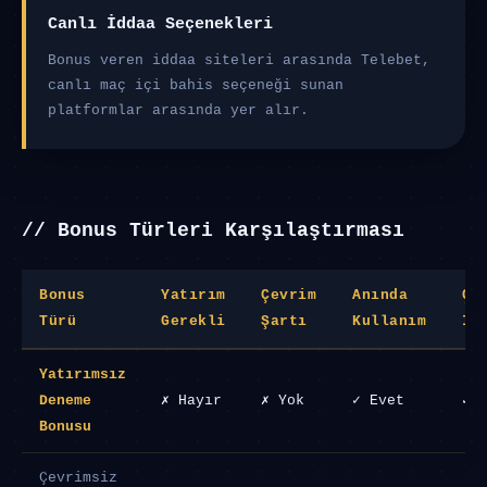
Canlı İddaa Seçenekleri
Bonus veren iddaa siteleri arasında Telebet,
canlı maç içi bahis seçeneği sunan
platformlar arasında yer alır.
// Bonus Türleri Karşılaştırması
Bonus
Yatırım
Çevrim
Anında
Çe
Türü
Gerekli
Şartı
Kullanım
İm
Yatırımsız
Deneme
✗ Hayır
✗ Yok
✓ Evet
✓ 
Bonusu
Çevrimsiz