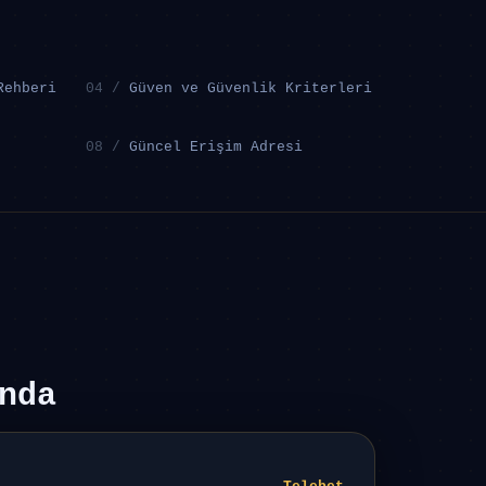
Rehberi
Güven ve Güvenlik Kriterleri
Güncel Erişim Adresi
nda