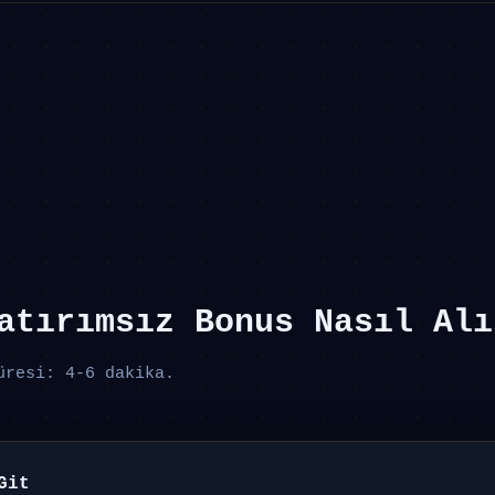
atırımsız Bonus Nasıl Alı
üresi: 4-6 dakika.
Git