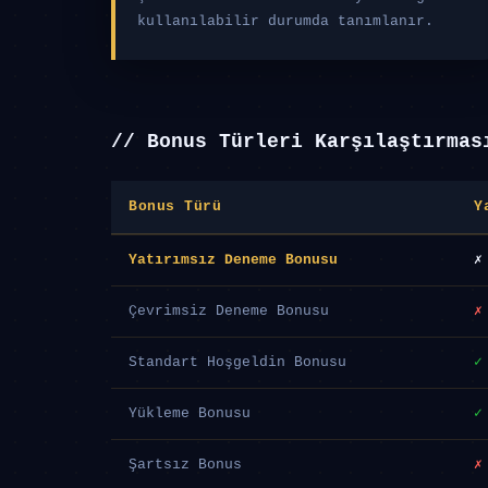
kullanılabilir durumda tanımlanır.
// Bonus Türleri Karşılaştırmas
Bonus Türü
Y
Yatırımsız Deneme Bonusu
✗
Çevrimsiz Deneme Bonusu
✗
Standart Hoşgeldin Bonusu
✓
Yükleme Bonusu
✓
Şartsız Bonus
✗