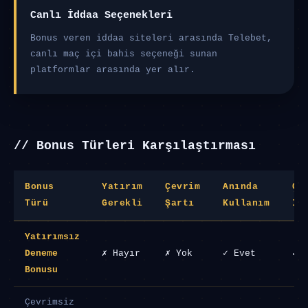
Canlı İddaa Seçenekleri
Bonus veren iddaa siteleri arasında Telebet,
canlı maç içi bahis seçeneği sunan
platformlar arasında yer alır.
// Bonus Türleri Karşılaştırması
Bonus
Yatırım
Çevrim
Anında
Çe
Türü
Gerekli
Şartı
Kullanım
İm
Yatırımsız
Deneme
✗ Hayır
✗ Yok
✓ Evet
✓ 
Bonusu
Çevrimsiz