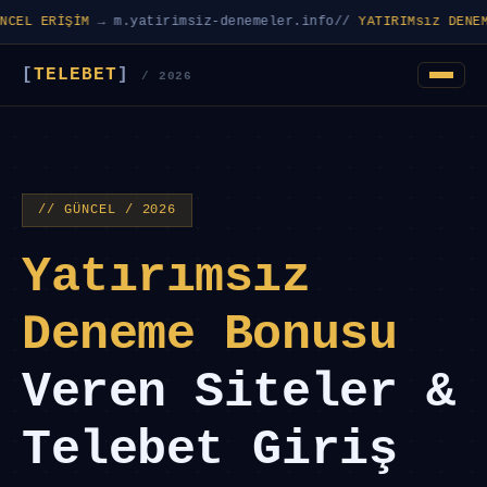
NCEL ERİŞİM
→ m.yatirimsiz-denemeler.info
//
YATIRIMsız DENEM
[
TELEBET
]
/ 2026
// GÜNCEL / 2026
Yatırımsız
Deneme Bonusu
Veren Siteler &
Telebet Giriş