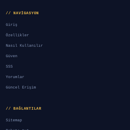
// NAVİGASYON
Giriş
Özellikler
Nasıl Kullanılır
Güven
SSS
Yorumlar
Güncel Erişim
// BAĞLANTILAR
Sitemap