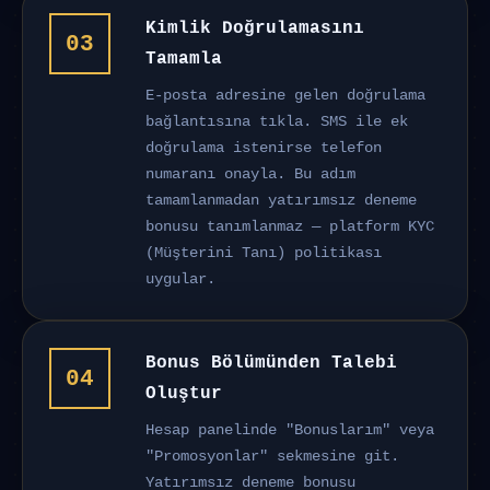
Kimlik Doğrulamasını
03
Tamamla
E-posta adresine gelen doğrulama
bağlantısına tıkla. SMS ile ek
doğrulama istenirse telefon
numaranı onayla. Bu adım
tamamlanmadan yatırımsız deneme
bonusu tanımlanmaz — platform KYC
(Müşterini Tanı) politikası
uygular.
Bonus Bölümünden Talebi
04
Oluştur
Hesap panelinde "Bonuslarım" veya
"Promosyonlar" sekmesine git.
Yatırımsız deneme bonusu