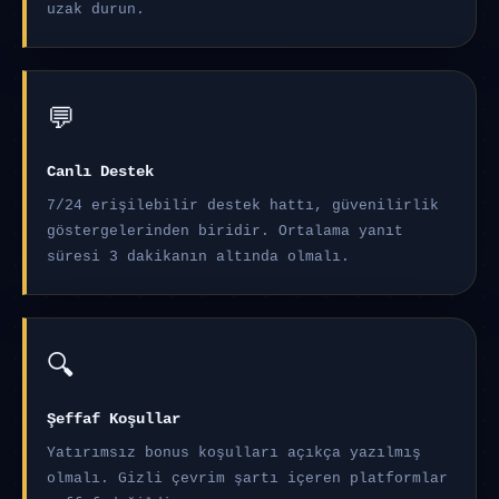
uzak durun.
💬
Canlı Destek
7/24 erişilebilir destek hattı, güvenilirlik
göstergelerinden biridir. Ortalama yanıt
süresi 3 dakikanın altında olmalı.
🔍
Şeffaf Koşullar
Yatırımsız bonus koşulları açıkça yazılmış
olmalı. Gizli çevrim şartı içeren platformlar