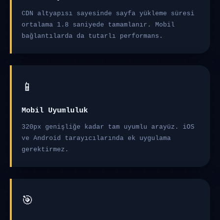
CDN altyapısı sayesinde sayfa yükleme süresi
ortalama 1.8 saniyede tamamlanır. Mobil
bağlantılarda da tutarlı performans.
📱
Mobil Uyumluluk
320px genişliğe kadar tam uyumlu arayüz. iOS
ve Android tarayıcılarında ek uygulama
gerektirmez.
🎯