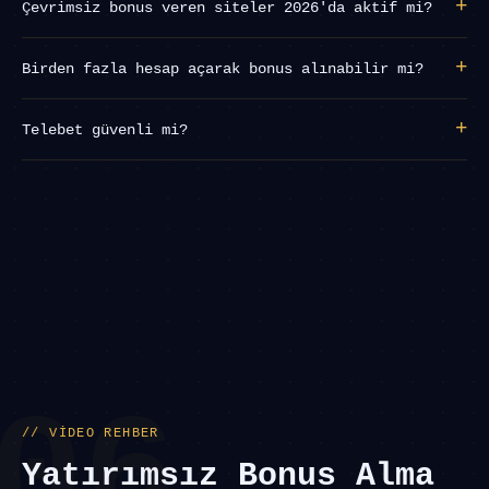
+
Chrome tarayıcılarında test edilmiş, 320px
Çevrimsiz bonus veren siteler 2026'da aktif mi?
5-15 dakika içinde hesaba tanımlanır. Yoğun
genişliğe kadar uyumlu arayüz sunar.
dönemlerde bu süre 30 dakikaya kadar uzayabilir. 1
2026 itibarıyla çevrimsiz deneme bonusu sunan
+
saati aşan beklemelerde canlı destek hattına
Birden fazla hesap açarak bonus alınabilir mi?
platformlar aktif olarak hizmet vermektedir.
başvurmak gerekir.
Telebet bu platformlar arasında yer alır. Ancak
Hayır. Platformlar IP adresi, cihaz parmak izi ve
+
kampanya koşulları değişkenlik gösterebileceğinden
Telebet güvenli mi?
kimlik bilgisi eşleştirmesiyle çoklu hesap tespiti
güncel bilgi için bu sayfayı takip etmek önerilir.
yapar. Tespit durumunda hesap kapatılır ve bonus
Teknik güvenlik açısından 256-bit SSL şifreleme ve
iptal edilir. Her kullanıcıya yalnızca bir
TLS 1.3 protokolü kullanılmaktadır. Bağlantı
yatırımsız deneme bonusu hakkı tanınır.
güvenliği tarayıcı üzerinden doğrulanabilir.
Operasyonel güvenlik için lisans bilgisini ve
kullanıcı yorumlarını incelemek gerekir. Bu
sayfadaki yorumlar bölümü referans alınabilir.
06
// VİDEO REHBER
Yatırımsız Bonus Alma