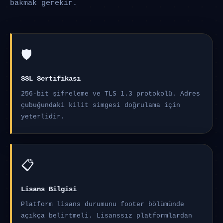
bakmak gerekir.
🛡️
SSL Sertifikası
256-bit şifreleme ve TLS 1.3 protokolü. Adres
çubuğundaki kilit simgesi doğrulama için
yeterlidir.
📋
Lisans Bilgisi
Platform lisans durumunu footer bölümünde
açıkça belirtmeli. Lisanssız platformlardan