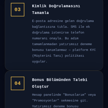
Kimlik Doğrulamasını
03
Tamamla
E-posta adresine gelen doğrulama
bağlantısına tıkla. SMS ile ek
doğrulama istenirse telefon
numaranı onayla. Bu adım
tamamlanmadan yatırımsız deneme
bonusu tanımlanmaz — platform KYC
(Müşterini Tanı) politikası
uygular.
Bonus Bölümünden Talebi
04
Oluştur
Hesap panelinde "Bonuslarım" veya
"Promosyonlar" sekmesine git.
Yatırımsız deneme bonusu