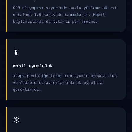
CDN altyapısı sayesinde sayfa yükleme süresi
ortalama 1.8 saniyede tamamlanır. Mobil
bağlantılarda da tutarlı performans.
📱
Mobil Uyumluluk
320px genişliğe kadar tam uyumlu arayüz. iOS
ve Android tarayıcılarında ek uygulama
gerektirmez.
🎯