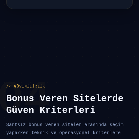
04
// GÜVENİLİRLİK
Bonus Veren Sitelerde
Güven Kriterleri
Şartsız bonus veren siteler arasında seçim
yaparken teknik ve operasyonel kriterlere