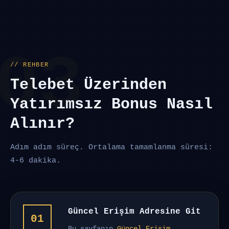
03
// REHBER
Telebet Üzerinden
Yatırımsız Bonus Nasıl
Alınır?
Adım adım süreç. Ortalama tamamlanma süresi:
4-6 dakika.
Güncel Erişim Adresine Git
01
Bu sayfanın
Güncel Erişim