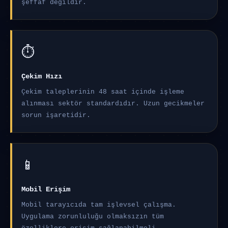
şeffaf değildir.
⏱️
Çekim Hızı
Çekim taleplerinin 48 saat içinde işleme
alınması sektör standardıdır. Uzun gecikmeler
sorun işaretidir.
📱
Mobil Erişim
Mobil tarayıcıda tam işlevsel çalışma.
Uygulama zorunluluğu olmaksızın tüm