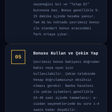
seçeneğini bul ve "Talep Et"
butonuna bas. Bonus genellikle 5-
15 dakika içinde hesaba yansır.
Tam da bu noktada çevrimsiz bonus
ile standart bonus arasındaki
fark ortaya çıkar.
Bonusu Kullan ve Çekim Yap
05
Çevrimsiz bonus bakiyesi doğrudan
bahis veya oyun için
kullanılabilir. Çekim talebinde
hesap doğrulamasının eksiksiz
olması gerekir. Banka havalesi
ile çekim işlemleri genellikle
24-48 saat içinde tamamlanır; e-
cüzdan seçeneklerinde bu süre 1-4
saate kadar düşebilir.