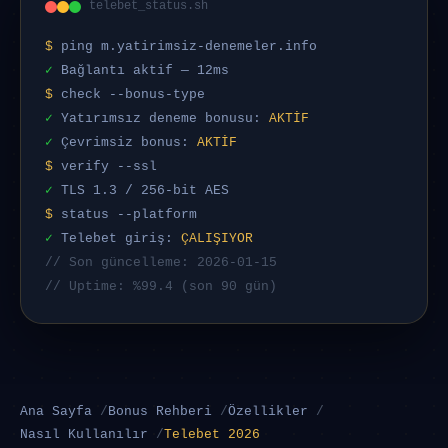
telebet_status.sh
$
ping m.yatirimsiz-denemeler.info
✓
Bağlantı aktif — 12ms
$
check --bonus-type
✓
Yatırımsız deneme bonusu:
AKTİF
✓
Çevrimsiz bonus:
AKTİF
$
verify --ssl
✓
TLS 1.3 / 256-bit AES
$
status --platform
✓
Telebet giriş:
ÇALIŞIYOR
// Son güncelleme: 2026-01-15
// Uptime: %99.4 (son 90 gün)
Ana Sayfa
Bonus Rehberi
Özellikler
Nasıl Kullanılır
Telebet 2026