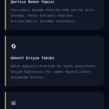
Şartsız Bonus Yapısı
Yatırımsız deneme bonuslarında çevrim şartı
aranmaz. Bonus bakiyesi doğrudan
kullanılabilir durumda tanımlanır.
🔄
Güncel Erişim Takibi
Adres değişikliklerinde bu sayfa güncellenir.
Erişim bağlantısı her zaman #guncel-adres
bölümünde bulunur.
📊