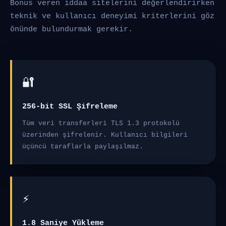
Bonus veren iddaa sitelerini değerlendirirken
teknik ve kullanıcı deneyimi kriterlerini göz
önünde bulundurmak gerekir.
🔐
256-bit SSL Şifreleme
Tüm veri transferleri TLS 1.3 protokolü
üzerinden şifrelenir. Kullanıcı bilgileri
üçüncü taraflarla paylaşılmaz.
⚡
1.8 Saniye Yükleme