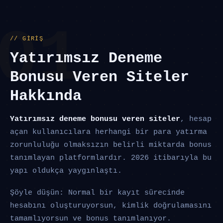
01
// GİRİŞ
Yatırımsız Deneme
Bonusu Veren Siteler
Hakkında
Yatırımsız deneme bonusu veren siteler
, hesap
açan kullanıcılara herhangi bir para yatırma
zorunluluğu olmaksızın belirli miktarda bonus
tanımlayan platformlardır. 2026 itibarıyla bu
yapı oldukça yaygınlaştı.
Şöyle düşün: Normal bir kayıt sürecinde
hesabını oluşturuyorsun, kimlik doğrulamasını
tamamlıyorsun ve bonus tanımlanıyor.