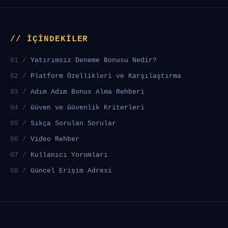
// İÇİNDEKİLER
Yatırımsız Deneme Bonusu Nedir?
Platform Özellikleri ve Karşılaştırma
Adım Adım Bonus Alma Rehberi
Güven ve Güvenlik Kriterleri
Sıkça Sorulan Sorular
Video Rehber
Kullanıcı Yorumları
Güncel Erişim Adresi