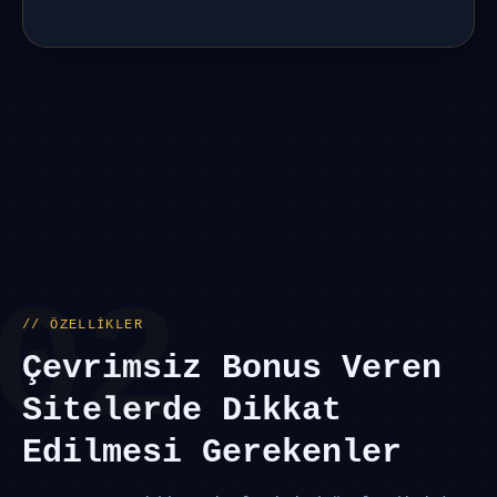
02
// ÖZELLİKLER
Çevrimsiz Bonus Veren
Sitelerde Dikkat
Edilmesi Gerekenler