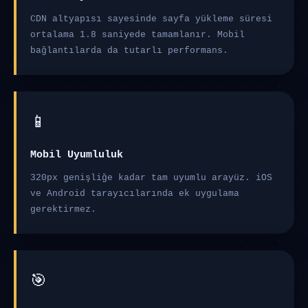
CDN altyapısı sayesinde sayfa yükleme süresi
ortalama 1.8 saniyede tamamlanır. Mobil
bağlantılarda da tutarlı performans.
📱
Mobil Uyumluluk
320px genişliğe kadar tam uyumlu arayüz. iOS
ve Android tarayıcılarında ek uygulama
gerektirmez.
🎯