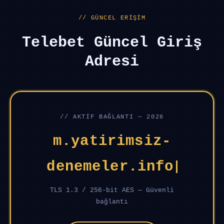
// GÜNCEL ERİŞİM
Telebet Güncel Giriş
Adresi
// AKTİF BAĞLANTI — 2026
m.yatirimsiz-
denemeler.info
TLS 1.3 / 256-bit AES — Güvenli
bağlantı