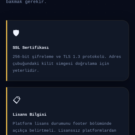
bakmak gerekir.
🛡️
SSL Sertifikası
256-bit şifreleme ve TLS 1.3 protokolü. Adres
çubuğundaki kilit simgesi doğrulama için
yeterlidir.
📋
Lisans Bilgisi
Platform lisans durumunu footer bölümünde
açıkça belirtmeli. Lisanssız platformlardan