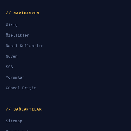
// NAVİGASYON
Giriş
Özellikler
Nasıl Kullanılır
Güven
SSS
Yorumlar
Güncel Erişim
// BAĞLANTILAR
Sitemap