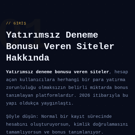
01
// GİRİŞ
Yatırımsız Deneme
Bonusu Veren Siteler
Hakkında
Yatırımsız deneme bonusu veren siteler
, hesap
açan kullanıcılara herhangi bir para yatırma
zorunluluğu olmaksızın belirli miktarda bonus
tanımlayan platformlardır. 2026 itibarıyla bu
yapı oldukça yaygınlaştı.
Şöyle düşün: Normal bir kayıt sürecinde
hesabını oluşturuyorsun, kimlik doğrulamasını
tamamlıyorsun ve bonus tanımlanıyor.