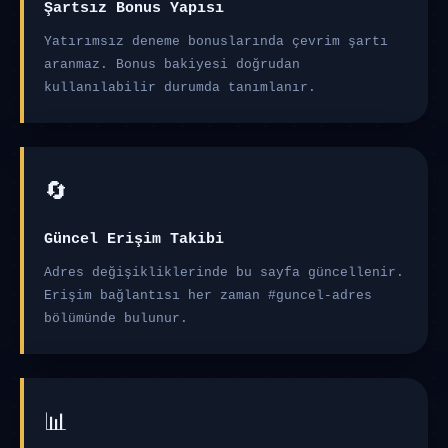
Şartsız Bonus Yapısı
Yatırımsız deneme bonuslarında çevrim şartı
aranmaz. Bonus bakiyesi doğrudan
kullanılabilir durumda tanımlanır.
🔄
Güncel Erişim Takibi
Adres değişikliklerinde bu sayfa güncellenir.
Erişim bağlantısı her zaman #guncel-adres
bölümünde bulunur.
📊