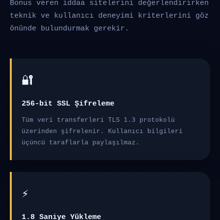
Bonus veren iddaa sitelerini değerlendirirken
teknik ve kullanıcı deneyimi kriterlerini göz
önünde bulundurmak gerekir.
🔐
256-bit SSL Şifreleme
Tüm veri transferleri TLS 1.3 protokolü
üzerinden şifrelenir. Kullanıcı bilgileri
üçüncü taraflarla paylaşılmaz.
⚡
1.8 Saniye Yükleme