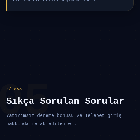
özelliklere erişim sağlanabilmeli.
05
// SSS
Sıkça Sorulan Sorular
Yatırımsız deneme bonusu ve Telebet giriş
hakkında merak edilenler.