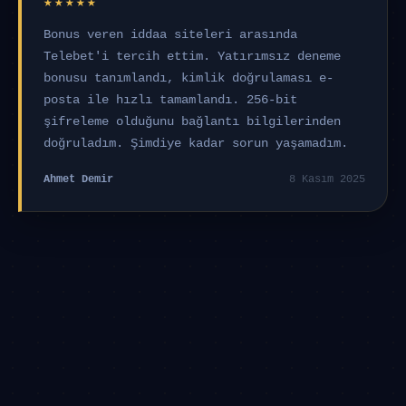
★★★★★
Bonus veren iddaa siteleri arasında
Telebet'i tercih ettim. Yatırımsız deneme
bonusu tanımlandı, kimlik doğrulaması e-
posta ile hızlı tamamlandı. 256-bit
şifreleme olduğunu bağlantı bilgilerinden
doğruladım. Şimdiye kadar sorun yaşamadım.
Ahmet Demir
8 Kasım 2025