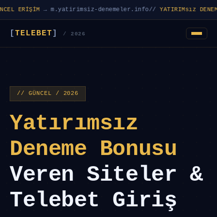
NCEL ERİŞİM
→ m.yatirimsiz-denemeler.info
//
YATIRIMsız DENEM
[
TELEBET
]
/ 2026
// GÜNCEL / 2026
Yatırımsız
Deneme Bonusu
Veren Siteler &
Telebet Giriş