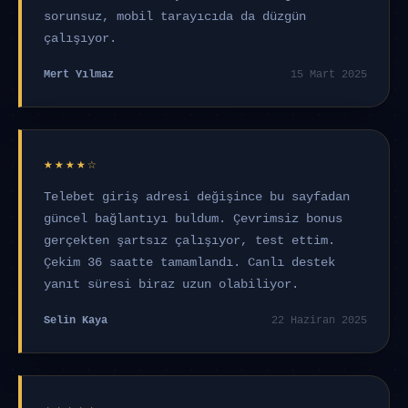
sorunsuz, mobil tarayıcıda da düzgün
çalışıyor.
Mert Yılmaz
15 Mart 2025
★★★★☆
Telebet giriş adresi değişince bu sayfadan
güncel bağlantıyı buldum. Çevrimsiz bonus
gerçekten şartsız çalışıyor, test ettim.
Çekim 36 saatte tamamlandı. Canlı destek
yanıt süresi biraz uzun olabiliyor.
Selin Kaya
22 Haziran 2025