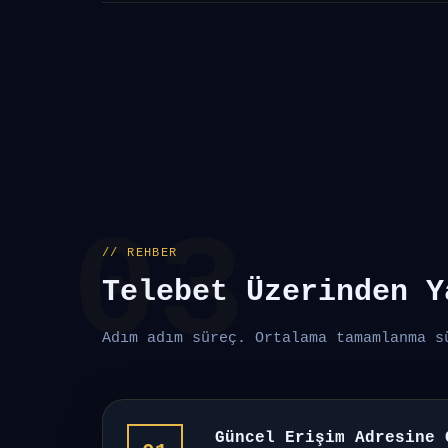
03
// REHBER
Telebet Üzerinden Y
Adım adım süreç. Ortalama tamamlanma s
Güncel Erişim Adresine 