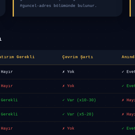
#guncel-adres bölümünde bulunur.
ı
atırım Gerekli
Çevrim Şartı
Anınd
 Hayır
✗ Yok
✓ Eve
 Hayır
✗ Yok
✓ Eve
 Gerekli
✓ Var (x10-30)
✗ Hay
 Gerekli
✓ Var (x5-20)
✗ Hay
 Hayır
✗ Yok
✓ Eve