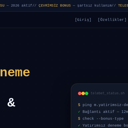
— 2026 aktif
//
ÇEVRİMSİZ BONUS
— şartsız kullanım
//
TELEBE
Giriş
Özellikler
neme
telebet_status.sh
 &
$
ping m.yatirimsiz-de
✓
Bağlantı aktif — 12
$
check --bonus-type
✓
Yatırımsız deneme b