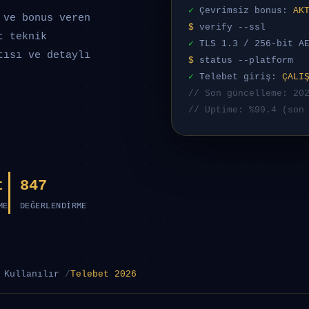
✓
Çevrimsiz bonus:
AK
 ve bonus veren
$
verify --ssl
t teknik
✓
TLS 1.3 / 256-bit A
tısı ve detaylı
$
status --platform
✓
Telebet giriş:
ÇALI
// Son güncelleme: 20
// Uptime: %99.4 (son
t
847
ME
DEĞERLENDİRME
 Kullanılır
Telebet 2026