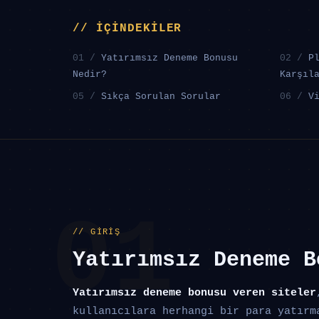
// İÇİNDEKİLER
Yatırımsız Deneme Bonusu
P
Nedir?
Karşıl
Sıkça Sorulan Sorular
V
01
// GİRİŞ
Yatırımsız Deneme B
Yatırımsız deneme bonusu veren siteler
kullanıcılara herhangi bir para yatırm