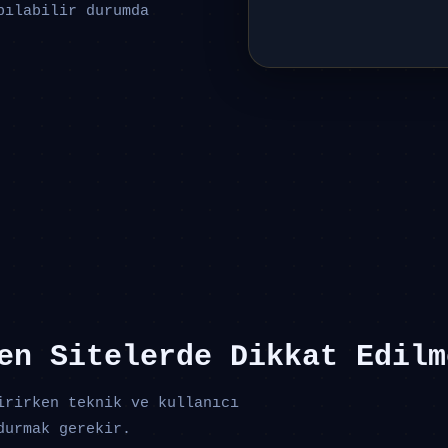
pılabilir durumda
en Sitelerde Dikkat Edilm
irirken teknik ve kullanıcı
durmak gerekir.