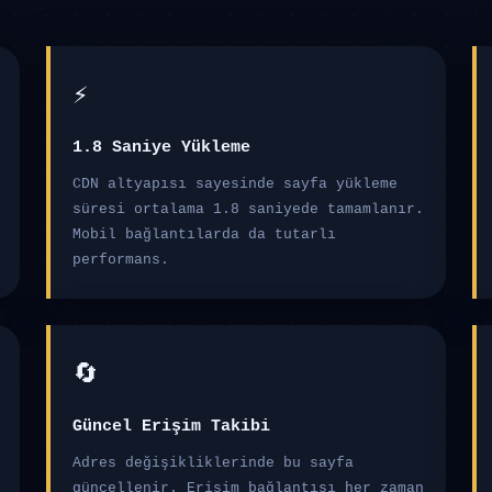
⚡
1.8 Saniye Yükleme
CDN altyapısı sayesinde sayfa yükleme
süresi ortalama 1.8 saniyede tamamlanır.
Mobil bağlantılarda da tutarlı
performans.
🔄
Güncel Erişim Takibi
Adres değişikliklerinde bu sayfa
güncellenir. Erişim bağlantısı her zaman