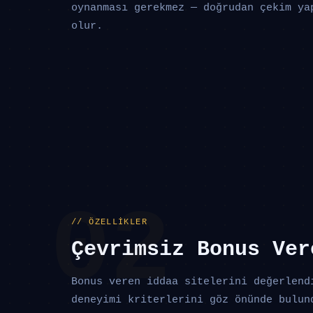
oynanması gerekmez — doğrudan çekim ya
olur.
02
// ÖZELLİKLER
Çevrimsiz Bonus Ver
Bonus veren iddaa sitelerini değerlend
deneyimi kriterlerini göz önünde bulun