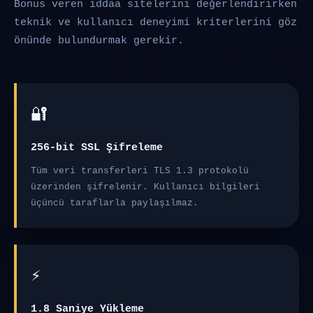
Bonus veren iddaa sitelerini değerlendirirken
teknik ve kullanıcı deneyimi kriterlerini göz
önünde bulundurmak gerekir.
🔐
256-bit SSL Şifreleme
Tüm veri transferleri TLS 1.3 protokolü
üzerinden şifrelenir. Kullanıcı bilgileri
üçüncü taraflarla paylaşılmaz.
⚡
1.8 Saniye Yükleme