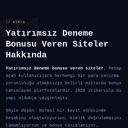
01
// GİRİŞ
Yatırımsız Deneme
Bonusu Veren Siteler
Hakkında
Yatırımsız deneme bonusu veren siteler
, hesap
açan kullanıcılara herhangi bir para yatırma
zorunluluğu olmaksızın belirli miktarda bonus
tanımlayan platformlardır. 2026 itibarıyla bu
yapı oldukça yaygınlaştı.
Şöyle düşün: Normal bir kayıt sürecinde
hesabını oluşturuyorsun, kimlik doğrulamasını
tamamlıyorsun ve bonus tanımlanıyor.