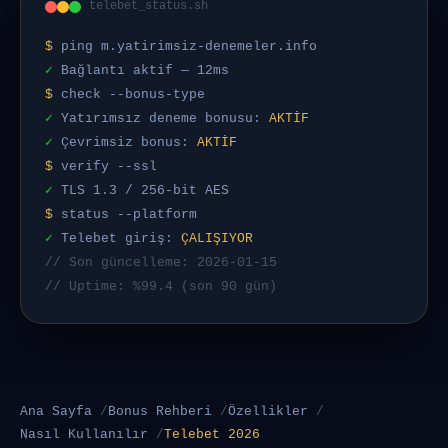
telebet_status.sh
$
ping m.yatirimsiz-denemeler.info
✓
Bağlantı aktif — 12ms
$
check --bonus-type
✓
Yatırımsız deneme bonusu:
AKTİF
✓
Çevrimsiz bonus:
AKTİF
$
verify --ssl
✓
TLS 1.3 / 256-bit AES
$
status --platform
✓
Telebet giriş:
ÇALIŞIYOR
// Son güncelleme: 2026-01-15
// Uptime: %99.4 (son 90 gün)
Ana Sayfa
Bonus Rehberi
Özellikler
Nasıl Kullanılır
Telebet 2026