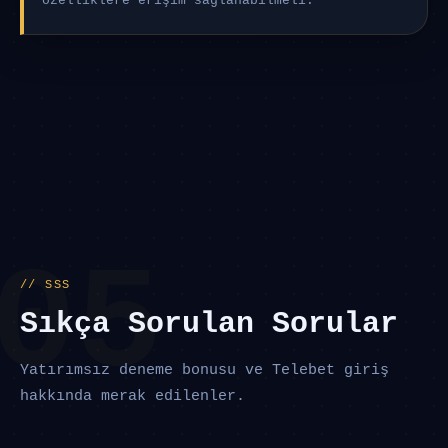
özelliklere erişim sağlanabilmeli.
05
// SSS
Sıkça Sorulan Sorular
Yatırımsız deneme bonusu ve Telebet giriş
hakkında merak edilenler.