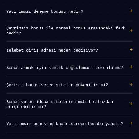
+
Yatırımsız deneme bonusu nedir?
Yatırımsız deneme bonusu, hesap açan kullanıcılara
Çevrimsiz bonus ile normal bonus arasındaki fark
+
herhangi bir para yatırma işlemi yapılmaksızın
nedir?
tanımlanan bonus bakiyesidir. Platform bu bonusu
Normal bonuslarda belirli bir çevrim katsayısı
yeni kullanıcıların sistemi tanıması için sunar.
+
Telebet giriş adresi neden değişiyor?
uygulanır — örneğin x10 çevrim, 100 TL bonusu 1.000
Çevrimsiz versiyonunda ek şart aranmaz.
TL bahis hacmine dönüştürme zorunluluğu anlamına
Yasal düzenlemeler kapsamında bazı platformların
+
gelir. Çevrimsiz bonusta bu katsayı sıfırdır; bonus
Bonus almak için kimlik doğrulaması zorunlu mu?
erişim adresleri zaman zaman değişebilir. Telebet
doğrudan kullanılabilir ve çekilebilir.
bu durumlarda yeni bir alan adı üzerinden hizmet
Evet. Yatırımsız deneme bonusu dahil çoğu bonus
+
vermeye devam eder. Güncel bağlantıyı bu sayfanın
Şartsız bonus veren siteler güvenilir mi?
türü için e-posta ve telefon doğrulaması
#guncel-adres bölümünden takip edebilirsin.
zorunludur. Bazı platformlar ek olarak kimlik
Güvenilirlik bonus türüyle değil, platformun lisans
Bonus veren iddaa sitelerine mobil cihazdan
belgesi de talep edebilir. Bu KYC (Know Your
+
durumu, SSL sertifikası ve çekim geçmişiyle
erişilebilir mi?
Customer) politikasının bir parçasıdır.
ölçülür. Şartsız bonus sunan bir platform da
Evet. Telebet dahil çoğu platform mobil tarayıcı
lisanssız olabilir. SSL doğrulaması, lisans bilgisi
+
Yatırımsız bonus ne kadar sürede hesaba yansır?
üzerinden tam işlevsel çalışır. Ayrı bir uygulama
ve kullanıcı yorumlarını kontrol etmek gerekir.
indirmeye gerek yoktur. iOS Safari ve Android
Doğrulama işlemleri tamamlandıktan sonra genellikle