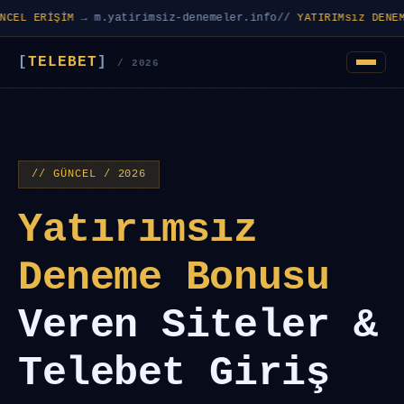
NCEL ERİŞİM
→ m.yatirimsiz-denemeler.info
//
YATIRIMsız DENEM
[
TELEBET
]
/ 2026
// GÜNCEL / 2026
Yatırımsız
Deneme Bonusu
Veren Siteler &
Telebet Giriş