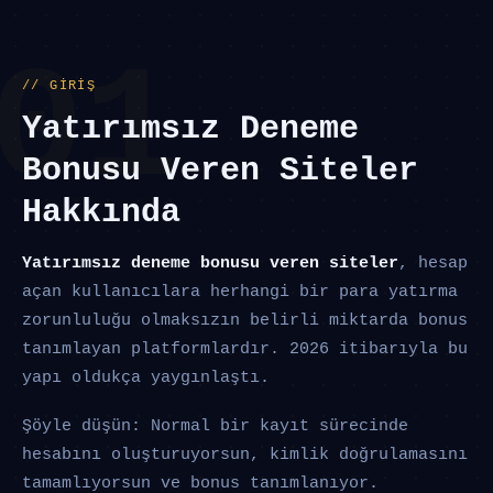
01
// GİRİŞ
Yatırımsız Deneme
Bonusu Veren Siteler
Hakkında
Yatırımsız deneme bonusu veren siteler
, hesap
açan kullanıcılara herhangi bir para yatırma
zorunluluğu olmaksızın belirli miktarda bonus
tanımlayan platformlardır. 2026 itibarıyla bu
yapı oldukça yaygınlaştı.
Şöyle düşün: Normal bir kayıt sürecinde
hesabını oluşturuyorsun, kimlik doğrulamasını
tamamlıyorsun ve bonus tanımlanıyor.