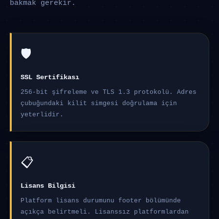
bakmak gerekir.
🛡️
SSL Sertifikası
256-bit şifreleme ve TLS 1.3 protokolü. Adres
çubuğundaki kilit simgesi doğrulama için
yeterlidir.
📋
Lisans Bilgisi
Platform lisans durumunu footer bölümünde
açıkça belirtmeli. Lisanssız platformlardan