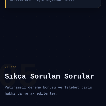
özelliklere erişim sağlanabilmeli.
05
// SSS
Sıkça Sorulan Sorular
Yatırımsız deneme bonusu ve Telebet giriş
hakkında merak edilenler.