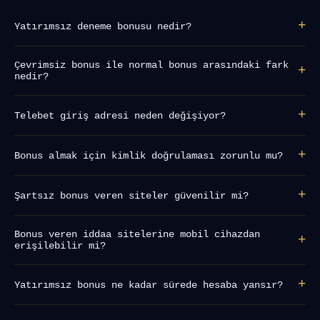
+
Yatırımsız deneme bonusu nedir?
Yatırımsız deneme bonusu, hesap açan kullanıcılara
Çevrimsiz bonus ile normal bonus arasındaki fark
+
herhangi bir para yatırma işlemi yapılmaksızın
nedir?
tanımlanan bonus bakiyesidir. Platform bu bonusu
Normal bonuslarda belirli bir çevrim katsayısı
yeni kullanıcıların sistemi tanıması için sunar.
+
Telebet giriş adresi neden değişiyor?
uygulanır — örneğin x10 çevrim, 100 TL bonusu 1.000
Çevrimsiz versiyonunda ek şart aranmaz.
TL bahis hacmine dönüştürme zorunluluğu anlamına
Yasal düzenlemeler kapsamında bazı platformların
+
gelir. Çevrimsiz bonusta bu katsayı sıfırdır; bonus
Bonus almak için kimlik doğrulaması zorunlu mu?
erişim adresleri zaman zaman değişebilir. Telebet
doğrudan kullanılabilir ve çekilebilir.
bu durumlarda yeni bir alan adı üzerinden hizmet
Evet. Yatırımsız deneme bonusu dahil çoğu bonus
+
vermeye devam eder. Güncel bağlantıyı bu sayfanın
Şartsız bonus veren siteler güvenilir mi?
türü için e-posta ve telefon doğrulaması
#guncel-adres bölümünden takip edebilirsin.
zorunludur. Bazı platformlar ek olarak kimlik
Güvenilirlik bonus türüyle değil, platformun lisans
Bonus veren iddaa sitelerine mobil cihazdan
belgesi de talep edebilir. Bu KYC (Know Your
+
durumu, SSL sertifikası ve çekim geçmişiyle
erişilebilir mi?
Customer) politikasının bir parçasıdır.
ölçülür. Şartsız bonus sunan bir platform da
Evet. Telebet dahil çoğu platform mobil tarayıcı
lisanssız olabilir. SSL doğrulaması, lisans bilgisi
+
Yatırımsız bonus ne kadar sürede hesaba yansır?
üzerinden tam işlevsel çalışır. Ayrı bir uygulama
ve kullanıcı yorumlarını kontrol etmek gerekir.
indirmeye gerek yoktur. iOS Safari ve Android
Doğrulama işlemleri tamamlandıktan sonra genellikle