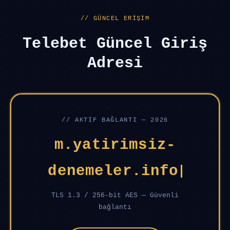
// GÜNCEL ERİŞİM
Telebet Güncel Giriş
Adresi
// AKTİF BAĞLANTI — 2026
m.yatirimsiz-
denemeler.info
TLS 1.3 / 256-bit AES — Güvenli
bağlantı