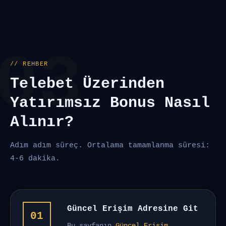
03
// REHBER
Telebet Üzerinden
Yatırımsız Bonus Nasıl
Alınır?
Adım adım süreç. Ortalama tamamlanma süresi:
4-6 dakika.
Güncel Erişim Adresine Git
01
Bu sayfanın
Güncel Erişim