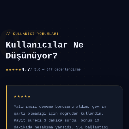
07
// KULLANICI YORUMLARI
Kullanıcılar Ne
Düşünüyor?
★★★★★
4.7
/ 5.0 — 847 değerlendirme
★★★★★
Yatırımsız deneme bonusunu aldım, çevrim
şartı olmadığı için doğrudan kullandım.
Kayıt süreci 3 dakika sürdü, bonus 10
dakikada hesabıma yansıdı. SSL bağlantısı