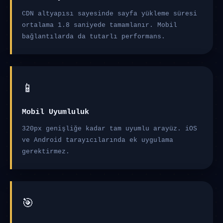
CDN altyapısı sayesinde sayfa yükleme süresi
ortalama 1.8 saniyede tamamlanır. Mobil
bağlantılarda da tutarlı performans.
📱
Mobil Uyumluluk
320px genişliğe kadar tam uyumlu arayüz. iOS
ve Android tarayıcılarında ek uygulama
gerektirmez.
🎯