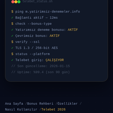
telebet_status.sh
$
ping m.yatirimsiz-denemeler.info
✓
Bağlantı aktif — 12ms
$
check --bonus-type
✓
Yatırımsız deneme bonusu:
AKTİF
✓
Çevrimsiz bonus:
AKTİF
$
verify --ssl
✓
TLS 1.3 / 256-bit AES
$
status --platform
✓
Telebet giriş:
ÇALIŞIYOR
// Son güncelleme: 2026-01-15
// Uptime: %99.4 (son 90 gün)
Ana Sayfa
Bonus Rehberi
Özellikler
Nasıl Kullanılır
Telebet 2026