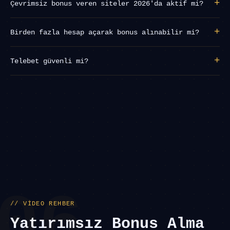
+
Chrome tarayıcılarında test edilmiş, 320px
Çevrimsiz bonus veren siteler 2026'da aktif mi?
5-15 dakika içinde hesaba tanımlanır. Yoğun
genişliğe kadar uyumlu arayüz sunar.
dönemlerde bu süre 30 dakikaya kadar uzayabilir. 1
2026 itibarıyla çevrimsiz deneme bonusu sunan
+
saati aşan beklemelerde canlı destek hattına
Birden fazla hesap açarak bonus alınabilir mi?
platformlar aktif olarak hizmet vermektedir.
başvurmak gerekir.
Telebet bu platformlar arasında yer alır. Ancak
Hayır. Platformlar IP adresi, cihaz parmak izi ve
+
kampanya koşulları değişkenlik gösterebileceğinden
Telebet güvenli mi?
kimlik bilgisi eşleştirmesiyle çoklu hesap tespiti
güncel bilgi için bu sayfayı takip etmek önerilir.
yapar. Tespit durumunda hesap kapatılır ve bonus
Teknik güvenlik açısından 256-bit SSL şifreleme ve
iptal edilir. Her kullanıcıya yalnızca bir
TLS 1.3 protokolü kullanılmaktadır. Bağlantı
yatırımsız deneme bonusu hakkı tanınır.
güvenliği tarayıcı üzerinden doğrulanabilir.
Operasyonel güvenlik için lisans bilgisini ve
kullanıcı yorumlarını incelemek gerekir. Bu
sayfadaki yorumlar bölümü referans alınabilir.
06
// VİDEO REHBER
Yatırımsız Bonus Alma