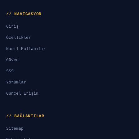
// NAVİGASYON
Giriş
Özellikler
Nasıl Kullanılır
Güven
SSS
Yorumlar
Güncel Erişim
// BAĞLANTILAR
Sitemap