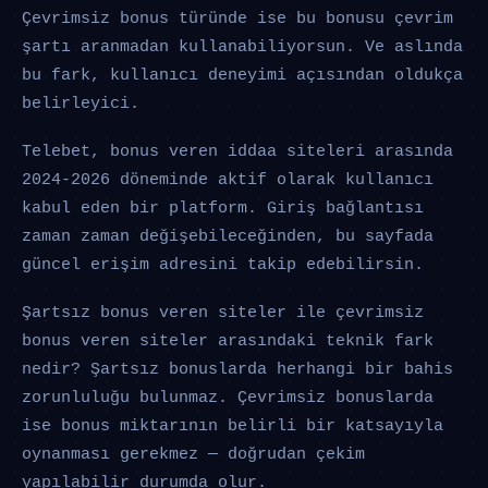
Çevrimsiz bonus türünde ise bu bonusu çevrim
şartı aranmadan kullanabiliyorsun. Ve aslında
bu fark, kullanıcı deneyimi açısından oldukça
belirleyici.
Telebet, bonus veren iddaa siteleri arasında
2024-2026 döneminde aktif olarak kullanıcı
kabul eden bir platform. Giriş bağlantısı
zaman zaman değişebileceğinden, bu sayfada
güncel erişim adresini takip edebilirsin.
Şartsız bonus veren siteler ile çevrimsiz
bonus veren siteler arasındaki teknik fark
nedir? Şartsız bonuslarda herhangi bir bahis
zorunluluğu bulunmaz. Çevrimsiz bonuslarda
ise bonus miktarının belirli bir katsayıyla
oynanması gerekmez — doğrudan çekim
yapılabilir durumda olur.