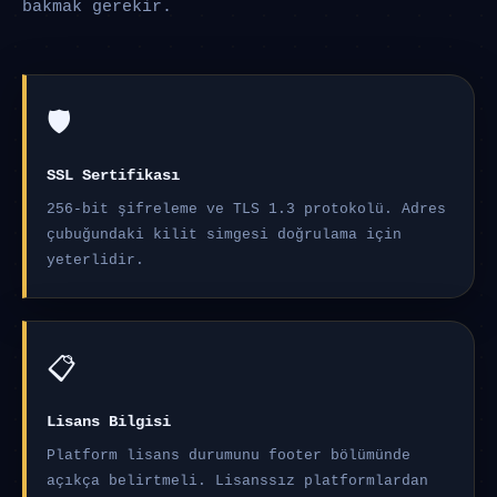
bakmak gerekir.
🛡️
SSL Sertifikası
256-bit şifreleme ve TLS 1.3 protokolü. Adres
çubuğundaki kilit simgesi doğrulama için
yeterlidir.
📋
Lisans Bilgisi
Platform lisans durumunu footer bölümünde
açıkça belirtmeli. Lisanssız platformlardan