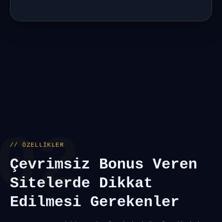
02
// ÖZELLİKLER
Çevrimsiz Bonus Veren
Sitelerde Dikkat
Edilmesi Gerekenler