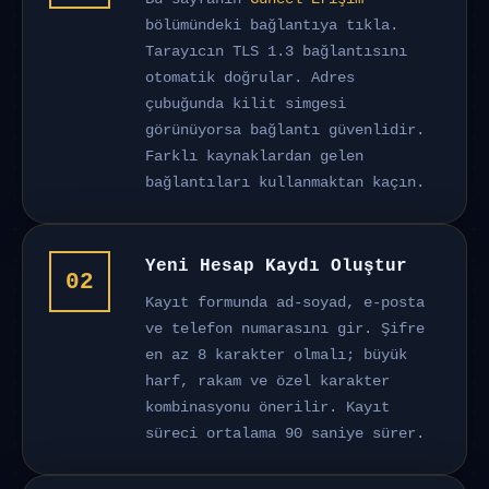
bölümündeki bağlantıya tıkla.
Tarayıcın TLS 1.3 bağlantısını
otomatik doğrular. Adres
çubuğunda kilit simgesi
görünüyorsa bağlantı güvenlidir.
Farklı kaynaklardan gelen
bağlantıları kullanmaktan kaçın.
Yeni Hesap Kaydı Oluştur
02
Kayıt formunda ad-soyad, e-posta
ve telefon numarasını gir. Şifre
en az 8 karakter olmalı; büyük
harf, rakam ve özel karakter
kombinasyonu önerilir. Kayıt
süreci ortalama 90 saniye sürer.