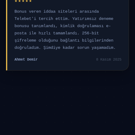
★★★★★
Bonus veren iddaa siteleri arasında
Telebet'i tercih ettim. Yatırımsız deneme
bonusu tanımlandı, kimlik doğrulaması e-
posta ile hızlı tamamlandı. 256-bit
şifreleme olduğunu bağlantı bilgilerinden
doğruladım. Şimdiye kadar sorun yaşamadım.
Ahmet Demir
8 Kasım 2025