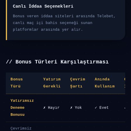
Canlı İddaa Seçenekleri
Bonus veren iddaa siteleri arasında Telebet,
canlı maç içi bahis seçeneği sunan
platformlar arasında yer alır.
// Bonus Türleri Karşılaştırması
Bonus
Yatırım
Çevrim
Anında
Çe
Türü
Gerekli
Şartı
Kullanım
İm
Yatırımsız
Deneme
✗ Hayır
✗ Yok
✓ Evet
✓ 
Bonusu
Çevrimsiz