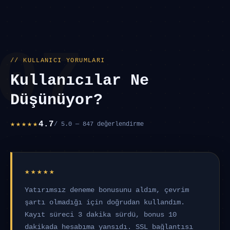
07
// KULLANICI YORUMLARI
Kullanıcılar Ne
Düşünüyor?
★★★★★
4.7
/ 5.0 — 847 değerlendirme
★★★★★
Yatırımsız deneme bonusunu aldım, çevrim
şartı olmadığı için doğrudan kullandım.
Kayıt süreci 3 dakika sürdü, bonus 10
dakikada hesabıma yansıdı. SSL bağlantısı