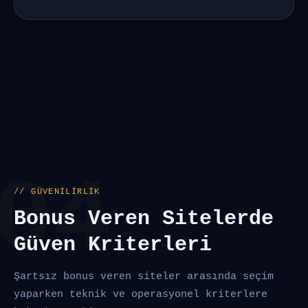
04
// GÜVENİLİRLİK
Bonus Veren Sitelerde
Güven Kriterleri
Şartsız bonus veren siteler arasında seçim
yaparken teknik ve operasyonel kriterlere