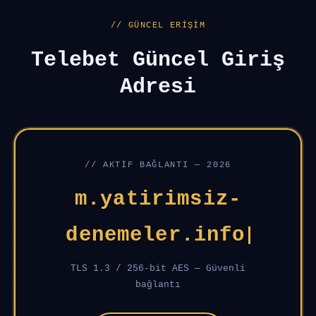
// GÜNCEL ERİŞİM
Telebet Güncel Giriş
Adresi
// AKTİF BAĞLANTI — 2026
m.yatirimsiz-
denemeler.info
TLS 1.3 / 256-bit AES — Güvenli
bağlantı