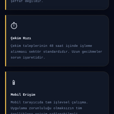
şeffaf değildir.
⏱️
Çekim Hızı
Çekim taleplerinin 48 saat içinde işleme
alınması sektör standardıdır. Uzun gecikmeler
sorun işaretidir.
📱
Mobil Erişim
Mobil tarayıcıda tam işlevsel çalışma.
Uygulama zorunluluğu olmaksızın tüm