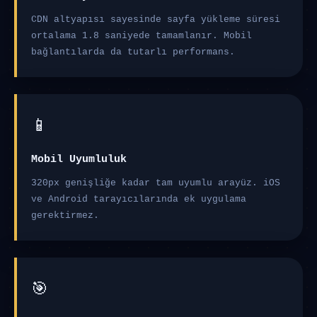
CDN altyapısı sayesinde sayfa yükleme süresi
ortalama 1.8 saniyede tamamlanır. Mobil
bağlantılarda da tutarlı performans.
📱
Mobil Uyumluluk
320px genişliğe kadar tam uyumlu arayüz. iOS
ve Android tarayıcılarında ek uygulama
gerektirmez.
🎯