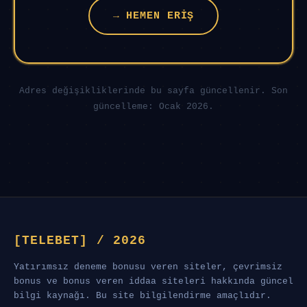
→ HEMEN ERİŞ
Adres değişikliklerinde bu sayfa güncellenir. Son
güncelleme: Ocak 2026.
[TELEBET] / 2026
Yatırımsız deneme bonusu veren siteler, çevrimsiz
bonus ve bonus veren iddaa siteleri hakkında güncel
bilgi kaynağı. Bu site bilgilendirme amaçlıdır.