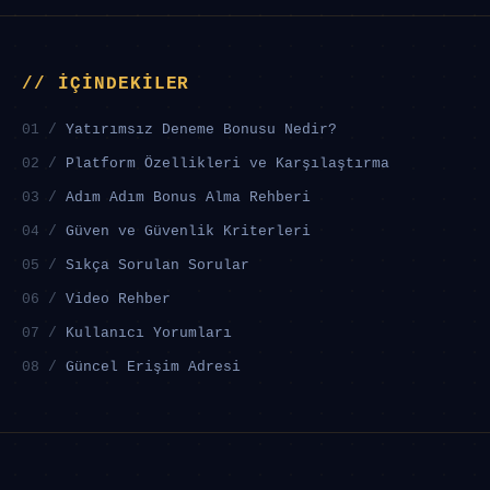
// İÇİNDEKİLER
Yatırımsız Deneme Bonusu Nedir?
Platform Özellikleri ve Karşılaştırma
Adım Adım Bonus Alma Rehberi
Güven ve Güvenlik Kriterleri
Sıkça Sorulan Sorular
Video Rehber
Kullanıcı Yorumları
Güncel Erişim Adresi