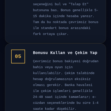
seçeneğini bul ve "Talep Et"
butonuna bas. Bonus genellikle 5-
15 dakika içinde hesaba yansır.
Tam da bu noktada çevrimsiz bonus
ile standart bonus arasındaki
fark ortaya çıkar.
Bonusu Kullan ve Çekim Yap
05
Çevrimsiz bonus bakiyesi doğrudan
bahis veya oyun için
kullanılabilir. Çekim talebinde
hesap doğrulamasının eksiksiz
olması gerekir. Banka havalesi
ile çekim işlemleri genellikle
24-48 saat içinde tamamlanır; e-
cüzdan seçeneklerinde bu süre 1-4
saate kadar düşebilir.