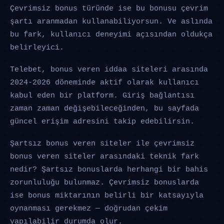
Çevrimsiz bonus türünde ise bu bonusu çevrim
şartı aranmadan kullanabiliyorsun. Ve aslında
bu fark, kullanıcı deneyimi açısından oldukça
belirleyici.
Telebet, bonus veren iddaa siteleri arasında
2024-2026 döneminde aktif olarak kullanıcı
kabul eden bir platform. Giriş bağlantısı
zaman zaman değişebileceğinden, bu sayfada
güncel erişim adresini takip edebilirsin.
Şartsız bonus veren siteler ile çevrimsiz
bonus veren siteler arasındaki teknik fark
nedir? Şartsız bonuslarda herhangi bir bahis
zorunluluğu bulunmaz. Çevrimsiz bonuslarda
ise bonus miktarının belirli bir katsayıyla
oynanması gerekmez — doğrudan çekim
yapılabilir durumda olur.