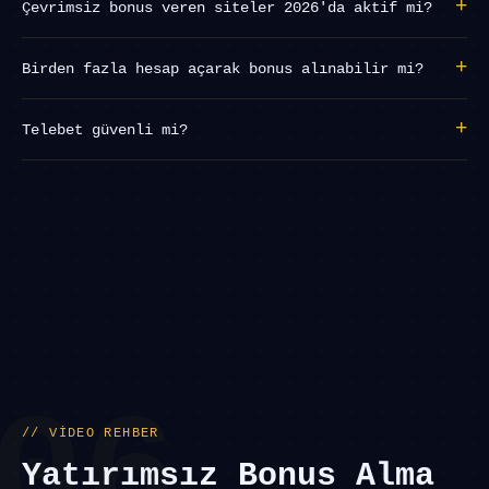
+
Chrome tarayıcılarında test edilmiş, 320px
Çevrimsiz bonus veren siteler 2026'da aktif mi?
5-15 dakika içinde hesaba tanımlanır. Yoğun
genişliğe kadar uyumlu arayüz sunar.
dönemlerde bu süre 30 dakikaya kadar uzayabilir. 1
2026 itibarıyla çevrimsiz deneme bonusu sunan
+
saati aşan beklemelerde canlı destek hattına
Birden fazla hesap açarak bonus alınabilir mi?
platformlar aktif olarak hizmet vermektedir.
başvurmak gerekir.
Telebet bu platformlar arasında yer alır. Ancak
Hayır. Platformlar IP adresi, cihaz parmak izi ve
+
kampanya koşulları değişkenlik gösterebileceğinden
Telebet güvenli mi?
kimlik bilgisi eşleştirmesiyle çoklu hesap tespiti
güncel bilgi için bu sayfayı takip etmek önerilir.
yapar. Tespit durumunda hesap kapatılır ve bonus
Teknik güvenlik açısından 256-bit SSL şifreleme ve
iptal edilir. Her kullanıcıya yalnızca bir
TLS 1.3 protokolü kullanılmaktadır. Bağlantı
yatırımsız deneme bonusu hakkı tanınır.
güvenliği tarayıcı üzerinden doğrulanabilir.
Operasyonel güvenlik için lisans bilgisini ve
kullanıcı yorumlarını incelemek gerekir. Bu
sayfadaki yorumlar bölümü referans alınabilir.
06
// VİDEO REHBER
Yatırımsız Bonus Alma