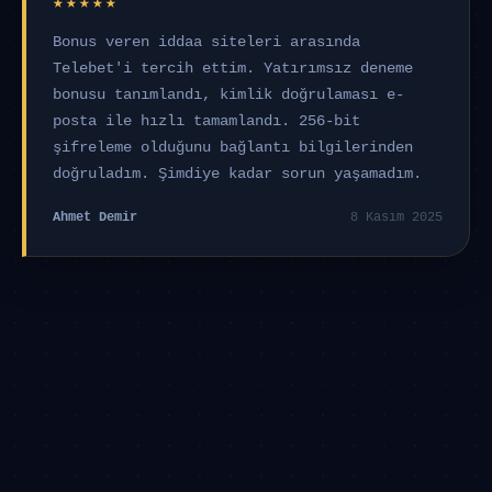
★★★★★
Bonus veren iddaa siteleri arasında
Telebet'i tercih ettim. Yatırımsız deneme
bonusu tanımlandı, kimlik doğrulaması e-
posta ile hızlı tamamlandı. 256-bit
şifreleme olduğunu bağlantı bilgilerinden
doğruladım. Şimdiye kadar sorun yaşamadım.
Ahmet Demir
8 Kasım 2025