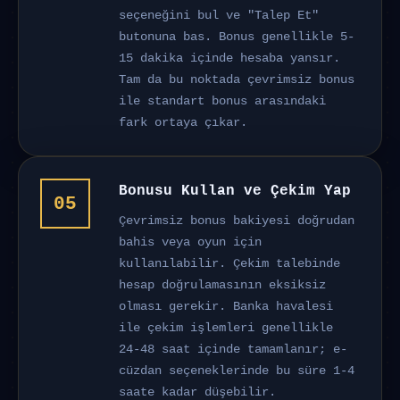
seçeneğini bul ve "Talep Et"
butonuna bas. Bonus genellikle 5-
15 dakika içinde hesaba yansır.
Tam da bu noktada çevrimsiz bonus
ile standart bonus arasındaki
fark ortaya çıkar.
Bonusu Kullan ve Çekim Yap
05
Çevrimsiz bonus bakiyesi doğrudan
bahis veya oyun için
kullanılabilir. Çekim talebinde
hesap doğrulamasının eksiksiz
olması gerekir. Banka havalesi
ile çekim işlemleri genellikle
24-48 saat içinde tamamlanır; e-
cüzdan seçeneklerinde bu süre 1-4
saate kadar düşebilir.