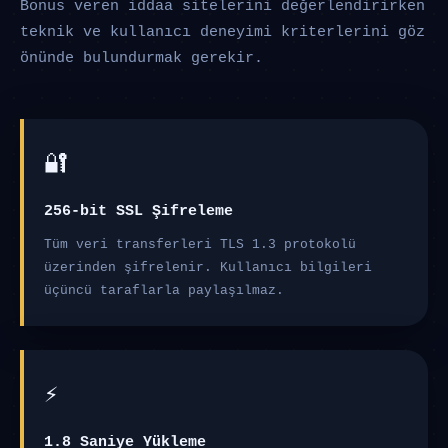
Bonus veren iddaa sitelerini değerlendirirken
teknik ve kullanıcı deneyimi kriterlerini göz
önünde bulundurmak gerekir.
🔐
256-bit SSL Şifreleme
Tüm veri transferleri TLS 1.3 protokolü
üzerinden şifrelenir. Kullanıcı bilgileri
üçüncü taraflarla paylaşılmaz.
⚡
1.8 Saniye Yükleme