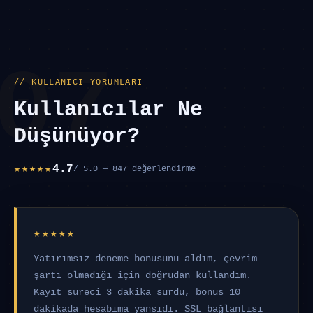
07
// KULLANICI YORUMLARI
Kullanıcılar Ne
Düşünüyor?
★★★★★
4.7
/ 5.0 — 847 değerlendirme
★★★★★
Yatırımsız deneme bonusunu aldım, çevrim
şartı olmadığı için doğrudan kullandım.
Kayıt süreci 3 dakika sürdü, bonus 10
dakikada hesabıma yansıdı. SSL bağlantısı