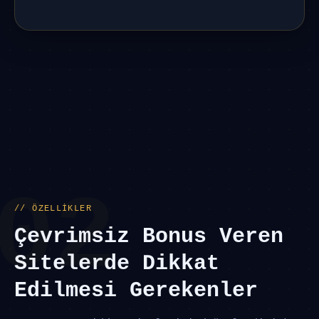
02
// ÖZELLİKLER
Çevrimsiz Bonus Veren
Sitelerde Dikkat
Edilmesi Gerekenler