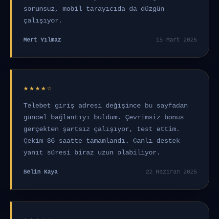
sorunsuz, mobil tarayıcıda da düzgün
çalışıyor.
Mert Yılmaz
15 Mart 2025
★★★★☆
Telebet giriş adresi değişince bu sayfadan
güncel bağlantıyı buldum. Çevrimsiz bonus
gerçekten şartsız çalışıyor, test ettim.
Çekim 36 saatte tamamlandı. Canlı destek
yanıt süresi biraz uzun olabiliyor.
Selin Kaya
22 Haziran 2025