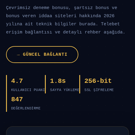
Çevrimsiz deneme bonusu, şartsız bonus ve
bonus veren iddaa siteleri hakkında 2026
yılına ait teknik bilgiler burada. Telebet
erişim bağlantısı ve detaylı rehber aşağıda.
→ GÜNCEL BAĞLANTI
4.7
1.8s
256-bit
KULLANICI PUANI
SAYFA YÜKLEME
SSL ŞİFRELEME
847
DEĞERLENDİRME