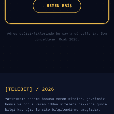
→ HEMEN ERİŞ
Adres değişikliklerinde bu sayfa güncellenir. Son
güncelleme: Ocak 2026.
[TELEBET] / 2026
Yatırımsız deneme bonusu veren siteler, çevrimsiz
bonus ve bonus veren iddaa siteleri hakkında güncel
bilgi kaynağı. Bu site bilgilendirme amaçlıdır.