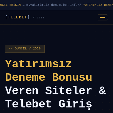
NCEL ERİŞİM
→ m.yatirimsiz-denemeler.info
//
YATIRIMsız DENEM
[
TELEBET
]
/ 2026
// GÜNCEL / 2026
Yatırımsız
Deneme Bonusu
Veren Siteler &
Telebet Giriş