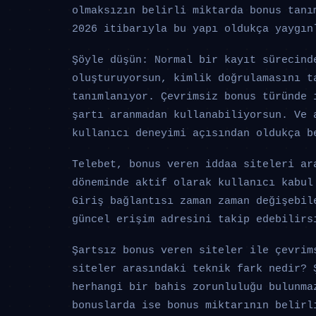
olmaksızın belirli miktarda bonus tanı
2026 itibarıyla bu yapı oldukça yaygın
Şöyle düşün: Normal bir kayıt sürecind
oluşturuyorsun, kimlik doğrulamasını t
tanımlanıyor. Çevrimsiz bonus türünde 
şartı aranmadan kullanabiliyorsun. Ve 
kullanıcı deneyimi açısından oldukça b
Telebet, bonus veren iddaa siteleri ar
döneminde aktif olarak kullanıcı kabul
Giriş bağlantısı zaman zaman değişebil
güncel erişim adresini takip edebilirs
Şartsız bonus veren siteler ile çevrim
siteler arasındaki teknik fark nedir? 
herhangi bir bahis zorunluluğu bulunma
bonuslarda ise bonus miktarının belirl