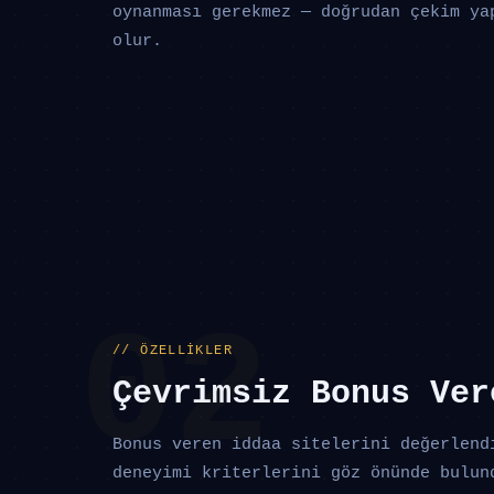
oynanması gerekmez — doğrudan çekim ya
olur.
02
// ÖZELLİKLER
Çevrimsiz Bonus Ver
Bonus veren iddaa sitelerini değerlend
deneyimi kriterlerini göz önünde bulun