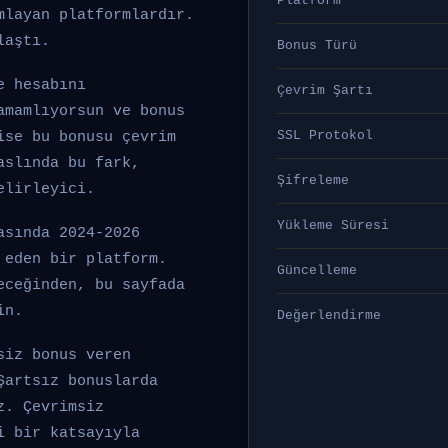
Platform
mlayan platformlardır.
laştı.
Bonus Türü
e hesabını
Çevrim Şartı
amamlıyorsun ve bonus
SSL Protokol
ise bu bonusu çevrim
aslında bu fark,
Şifreleme
elirleyici.
Yükleme Süresi
asında 2024-2026
 eden bir platform.
Güncelleme
eceğinden, bu sayfada
in.
Değerlendirme
siz bonus veren
Şartsız bonuslarda
z. Çevrimsiz
i bir katsayıyla