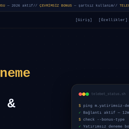
U
— 2026 aktif
//
ÇEVRİMSİZ BONUS
— şartsız kullanım
//
TELEBE
Giriş
Özellikler
neme
telebet_status.sh
 &
$
ping m.yatirimsiz-de
✓
Bağlantı aktif — 12
$
check --bonus-type
✓
Yatırımsız deneme b