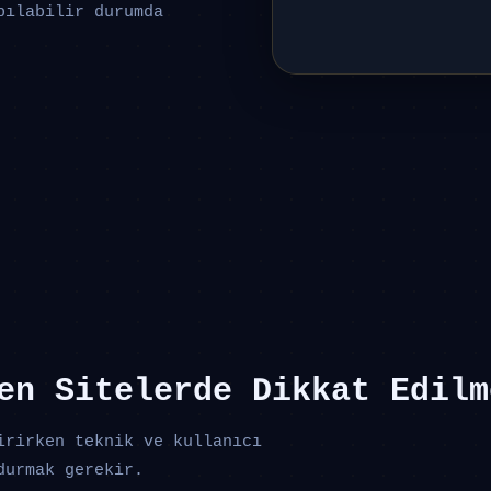
pılabilir durumda
en Sitelerde Dikkat Edilm
irirken teknik ve kullanıcı
durmak gerekir.