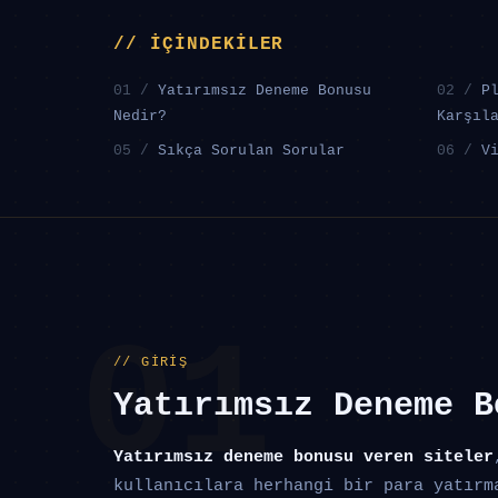
// İÇİNDEKİLER
Yatırımsız Deneme Bonusu
P
Nedir?
Karşıl
Sıkça Sorulan Sorular
V
01
// GİRİŞ
Yatırımsız Deneme B
Yatırımsız deneme bonusu veren siteler
kullanıcılara herhangi bir para yatırm