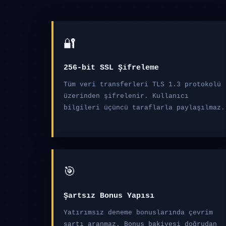
🔐
256-bit SSL Şifreleme
Tüm veri transferleri TLS 1.3 protokolü
üzerinden şifrelenir. Kullanıcı
bilgileri üçüncü taraflarla paylaşılmaz.
🎯
Şartsız Bonus Yapısı
Yatırımsız deneme bonuslarında çevrim
şartı aranmaz. Bonus bakiyesi doğrudan