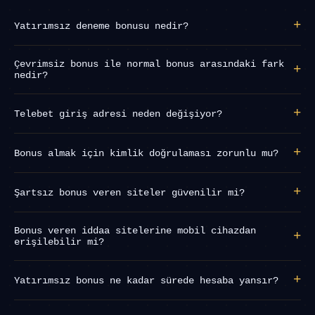
+
Yatırımsız deneme bonusu nedir?
Yatırımsız deneme bonusu, hesap açan kullanıcılara
Çevrimsiz bonus ile normal bonus arasındaki fark
+
herhangi bir para yatırma işlemi yapılmaksızın
nedir?
tanımlanan bonus bakiyesidir. Platform bu bonusu
Normal bonuslarda belirli bir çevrim katsayısı
yeni kullanıcıların sistemi tanıması için sunar.
+
Telebet giriş adresi neden değişiyor?
uygulanır — örneğin x10 çevrim, 100 TL bonusu 1.000
Çevrimsiz versiyonunda ek şart aranmaz.
TL bahis hacmine dönüştürme zorunluluğu anlamına
Yasal düzenlemeler kapsamında bazı platformların
+
gelir. Çevrimsiz bonusta bu katsayı sıfırdır; bonus
Bonus almak için kimlik doğrulaması zorunlu mu?
erişim adresleri zaman zaman değişebilir. Telebet
doğrudan kullanılabilir ve çekilebilir.
bu durumlarda yeni bir alan adı üzerinden hizmet
Evet. Yatırımsız deneme bonusu dahil çoğu bonus
+
vermeye devam eder. Güncel bağlantıyı bu sayfanın
Şartsız bonus veren siteler güvenilir mi?
türü için e-posta ve telefon doğrulaması
#guncel-adres bölümünden takip edebilirsin.
zorunludur. Bazı platformlar ek olarak kimlik
Güvenilirlik bonus türüyle değil, platformun lisans
Bonus veren iddaa sitelerine mobil cihazdan
belgesi de talep edebilir. Bu KYC (Know Your
+
durumu, SSL sertifikası ve çekim geçmişiyle
erişilebilir mi?
Customer) politikasının bir parçasıdır.
ölçülür. Şartsız bonus sunan bir platform da
Evet. Telebet dahil çoğu platform mobil tarayıcı
lisanssız olabilir. SSL doğrulaması, lisans bilgisi
+
Yatırımsız bonus ne kadar sürede hesaba yansır?
üzerinden tam işlevsel çalışır. Ayrı bir uygulama
ve kullanıcı yorumlarını kontrol etmek gerekir.
indirmeye gerek yoktur. iOS Safari ve Android
Doğrulama işlemleri tamamlandıktan sonra genellikle