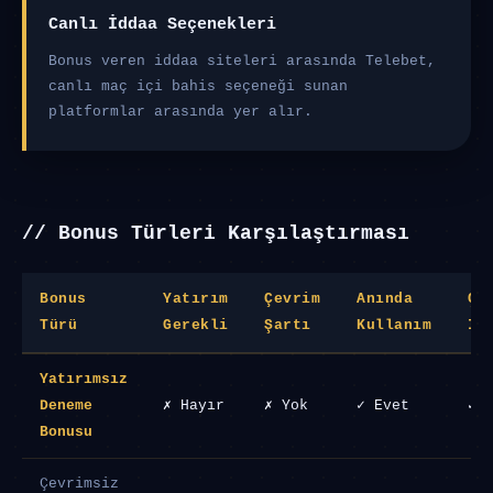
Canlı İddaa Seçenekleri
Bonus veren iddaa siteleri arasında Telebet,
canlı maç içi bahis seçeneği sunan
platformlar arasında yer alır.
// Bonus Türleri Karşılaştırması
Bonus
Yatırım
Çevrim
Anında
Çe
Türü
Gerekli
Şartı
Kullanım
İm
Yatırımsız
Deneme
✗ Hayır
✗ Yok
✓ Evet
✓ 
Bonusu
Çevrimsiz