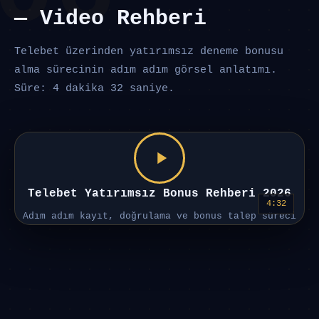
— Video Rehberi
Telebet üzerinden yatırımsız deneme bonusu
alma sürecinin adım adım görsel anlatımı.
Süre: 4 dakika 32 saniye.
Telebet Yatırımsız Bonus Rehberi 2026
4:32
Adım adım kayıt, doğrulama ve bonus talep süreci