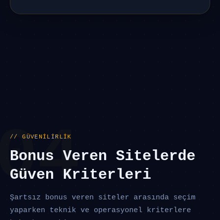
04
// GÜVENİLİRLİK
Bonus Veren Sitelerde
Güven Kriterleri
Şartsız bonus veren siteler arasında seçim
yaparken teknik ve operasyonel kriterlere