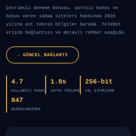
Çevrimsiz deneme bonusu, şartsız bonus ve
bonus veren iddaa siteleri hakkında 2026
yılına ait teknik bilgiler burada. Telebet
erişim bağlantısı ve detaylı rehber aşağıda.
→ GÜNCEL BAĞLANTI
4.7
1.8s
256-bit
KULLANICI PUANI
SAYFA YÜKLEME
SSL ŞİFRELEME
847
DEĞERLENDİRME