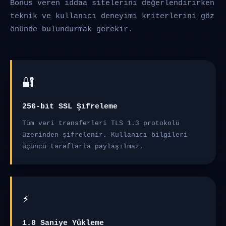
Bonus veren iddaa sitelerini değerlendirirken
teknik ve kullanıcı deneyimi kriterlerini göz
önünde bulundurmak gerekir.
🔐
256-bit SSL Şifreleme
Tüm veri transferleri TLS 1.3 protokolü
üzerinden şifrelenir. Kullanıcı bilgileri
üçüncü taraflarla paylaşılmaz.
⚡
1.8 Saniye Yükleme