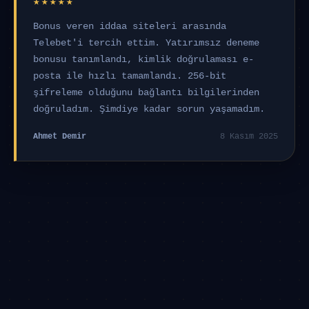
★★★★★
Bonus veren iddaa siteleri arasında
Telebet'i tercih ettim. Yatırımsız deneme
bonusu tanımlandı, kimlik doğrulaması e-
posta ile hızlı tamamlandı. 256-bit
şifreleme olduğunu bağlantı bilgilerinden
doğruladım. Şimdiye kadar sorun yaşamadım.
Ahmet Demir
8 Kasım 2025