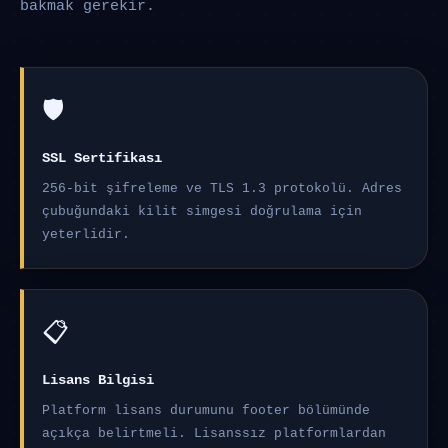
bakmak gerekir.
🛡️
SSL Sertifikası
256-bit şifreleme ve TLS 1.3 protokolü. Adres
çubuğundaki kilit simgesi doğrulama için
yeterlidir.
📋
Lisans Bilgisi
Platform lisans durumunu footer bölümünde
açıkça belirtmeli. Lisanssız platformlardan