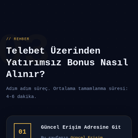
03
// REHBER
Telebet Üzerinden
Yatırımsız Bonus Nasıl
Alınır?
Adım adım süreç. Ortalama tamamlanma süresi:
4-6 dakika.
Güncel Erişim Adresine Git
01
Bu sayfanın
Güncel Erişim