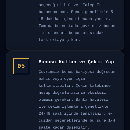
seçeneğini bul ve "Talep Et"
butonuna bas. Bonus genellikle 5-
15 dakika içinde hesaba yansır.
Tam da bu noktada çevrimsiz bonus
ile standart bonus arasındaki
fark ortaya çıkar.
Bonusu Kullan ve Çekim Yap
05
Çevrimsiz bonus bakiyesi doğrudan
bahis veya oyun için
kullanılabilir. Çekim talebinde
hesap doğrulamasının eksiksiz
olması gerekir. Banka havalesi
ile çekim işlemleri genellikle
24-48 saat içinde tamamlanır; e-
cüzdan seçeneklerinde bu süre 1-4
saate kadar düşebilir.