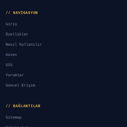
// NAVİGASYON
Giriş
Özellikler
Nasıl Kullanılır
Güven
SSS
Yorumlar
Güncel Erişim
// BAĞLANTILAR
Sitemap