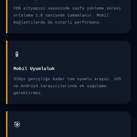
CDN altyapısı sayesinde sayfa yükleme süresi
ortalama 1.8 saniyede tamamlanır. Mobil
bağlantılarda da tutarlı performans.
📱
Mobil Uyumluluk
320px genişliğe kadar tam uyumlu arayüz. iOS
ve Android tarayıcılarında ek uygulama
gerektirmez.
🎯