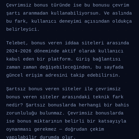
Çevrimsiz bonus türünde ise bu bonusu çevrim
şartı aranmadan kullanabiliyorsun. Ve aslında
bu fark, kullanıcı deneyimi açısından oldukça
belirleyici.
Telebet, bonus veren iddaa siteleri arasında
2024-2026 döneminde aktif olarak kullanıcı
kabul eden bir platform. Giriş bağlantısı
zaman zaman değişebileceğinden, bu sayfada
güncel erişim adresini takip edebilirsin.
Şartsız bonus veren siteler ile çevrimsiz
bonus veren siteler arasındaki teknik fark
nedir? Şartsız bonuslarda herhangi bir bahis
zorunluluğu bulunmaz. Çevrimsiz bonuslarda
ise bonus miktarının belirli bir katsayıyla
oynanması gerekmez — doğrudan çekim
yapılabilir durumda olur.