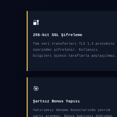
🔐
256-bit SSL Şifreleme
Tüm veri transferleri TLS 1.3 protokolü
üzerinden şifrelenir. Kullanıcı
bilgileri üçüncü taraflarla paylaşılmaz.
🎯
Şartsız Bonus Yapısı
Yatırımsız deneme bonuslarında çevrim
şartı aranmaz. Bonus bakiyesi doğrudan