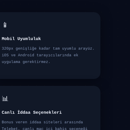
📱
Mobil Uyumluluk
320px genişliğe kadar tam uyumlu arayüz.
iOS ve Android tarayıcılarında ek
uygulama gerektirmez.
📊
Canlı İddaa Seçenekleri
Bonus veren iddaa siteleri arasında
Telebet, canlı maç içi bahis seçeneği