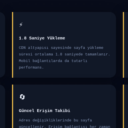
⚡
1.8 Saniye Yükleme
CDN altyapısı sayesinde sayfa yükleme
süresi ortalama 1.8 saniyede tamamlanır.
Mobil bağlantılarda da tutarlı
performans.
🔄
Güncel Erişim Takibi
Adres değişikliklerinde bu sayfa
güncellenir. Erişim bağlantısı her zaman