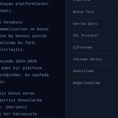
Platform
mlayan platformlardır.
laştı.
Bonus Türü
e hesabını
Çevrim Şartı
amamlıyorsun ve bonus
SSL Protokol
ise bu bonusu çevrim
aslında bu fark,
Şifreleme
elirleyici.
Yükleme Süresi
asında 2024-2026
 eden bir platform.
Güncelleme
eceğinden, bu sayfada
in.
Değerlendirme
siz bonus veren
Şartsız bonuslarda
z. Çevrimsiz
i bir katsayıyla