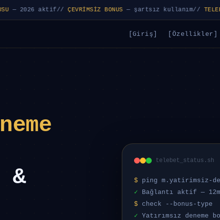
U
— 2026 aktif
//
ÇEVRİMSİZ BONUS
— şartsız kullanım
//
TELEBE
Giriş
Özellikler
neme
telebet_status.sh
 &
$
ping m.yatirimsiz-de
✓
Bağlantı aktif — 12
$
check --bonus-type
✓
Yatırımsız deneme b