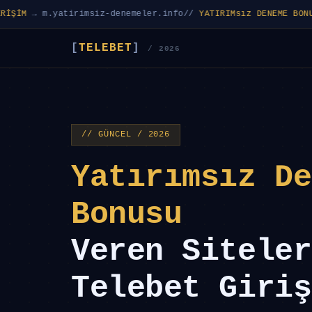
ŞİM
→ m.yatirimsiz-denemeler.info
//
YATIRIMsız DENEME BONUS
[
TELEBET
]
/ 2026
// GÜNCEL / 2026
Yatırımsız De
Bonusu
Veren Siteler
Telebet Giriş