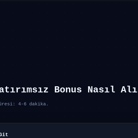
atırımsız Bonus Nasıl Alı
üresi: 4-6 dakika.
Git