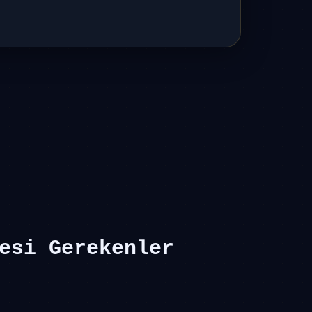
esi Gerekenler