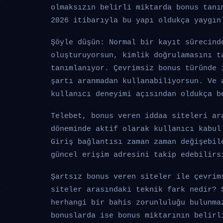
olmaksızın belirli miktarda bonus tanı
2026 itibarıyla bu yapı oldukça yaygın
Şöyle düşün: Normal bir kayıt sürecind
oluşturuyorsun, kimlik doğrulamasını t
tanımlanıyor. Çevrimsiz bonus türünde 
şartı aranmadan kullanabiliyorsun. Ve 
kullanıcı deneyimi açısından oldukça b
Telebet, bonus veren iddaa siteleri ar
döneminde aktif olarak kullanıcı kabul
Giriş bağlantısı zaman zaman değişebil
güncel erişim adresini takip edebilirs
Şartsız bonus veren siteler ile çevrim
siteler arasındaki teknik fark nedir? 
herhangi bir bahis zorunluluğu bulunma
bonuslarda ise bonus miktarının belirl