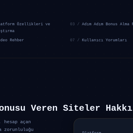
latform Özellikleri ve
Adım Adım Bonus Alma 
aştırma
ideo Rehber
Kullanıcı Yorumları
onusu Veren Siteler Hakkı
, hesap açan
a zorunluluğu