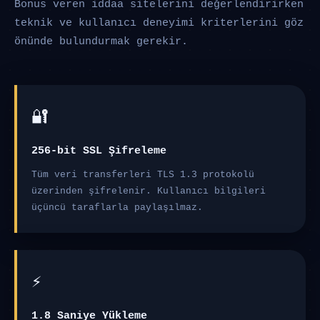
Bonus veren iddaa sitelerini değerlendirirken
teknik ve kullanıcı deneyimi kriterlerini göz
önünde bulundurmak gerekir.
🔐
256-bit SSL Şifreleme
Tüm veri transferleri TLS 1.3 protokolü
üzerinden şifrelenir. Kullanıcı bilgileri
üçüncü taraflarla paylaşılmaz.
⚡
1.8 Saniye Yükleme