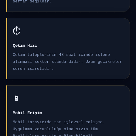
şeffaf değildir.
⏱️
Çekim Hızı
Çekim taleplerinin 48 saat içinde işleme
alınması sektör standardıdır. Uzun gecikmeler
sorun işaretidir.
📱
Mobil Erişim
Mobil tarayıcıda tam işlevsel çalışma.
Uygulama zorunluluğu olmaksızın tüm