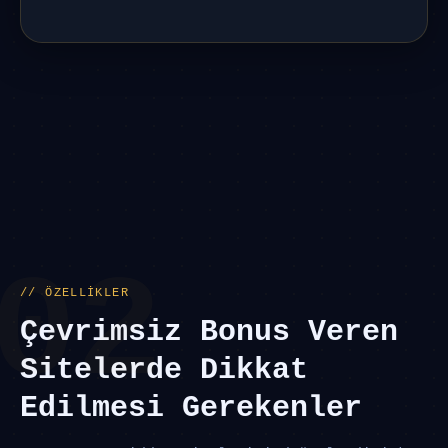
02
// ÖZELLİKLER
Çevrimsiz Bonus Veren
Sitelerde Dikkat
Edilmesi Gerekenler