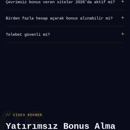
+
Chrome tarayıcılarında test edilmiş, 320px
Çevrimsiz bonus veren siteler 2026'da aktif mi?
5-15 dakika içinde hesaba tanımlanır. Yoğun
genişliğe kadar uyumlu arayüz sunar.
dönemlerde bu süre 30 dakikaya kadar uzayabilir. 1
2026 itibarıyla çevrimsiz deneme bonusu sunan
+
saati aşan beklemelerde canlı destek hattına
Birden fazla hesap açarak bonus alınabilir mi?
platformlar aktif olarak hizmet vermektedir.
başvurmak gerekir.
Telebet bu platformlar arasında yer alır. Ancak
Hayır. Platformlar IP adresi, cihaz parmak izi ve
+
kampanya koşulları değişkenlik gösterebileceğinden
Telebet güvenli mi?
kimlik bilgisi eşleştirmesiyle çoklu hesap tespiti
güncel bilgi için bu sayfayı takip etmek önerilir.
yapar. Tespit durumunda hesap kapatılır ve bonus
Teknik güvenlik açısından 256-bit SSL şifreleme ve
iptal edilir. Her kullanıcıya yalnızca bir
TLS 1.3 protokolü kullanılmaktadır. Bağlantı
yatırımsız deneme bonusu hakkı tanınır.
güvenliği tarayıcı üzerinden doğrulanabilir.
Operasyonel güvenlik için lisans bilgisini ve
kullanıcı yorumlarını incelemek gerekir. Bu
sayfadaki yorumlar bölümü referans alınabilir.
06
// VİDEO REHBER
Yatırımsız Bonus Alma