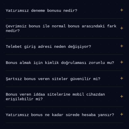
+
Yatırımsız deneme bonusu nedir?
Yatırımsız deneme bonusu, hesap açan kullanıcılara
Çevrimsiz bonus ile normal bonus arasındaki fark
+
herhangi bir para yatırma işlemi yapılmaksızın
nedir?
tanımlanan bonus bakiyesidir. Platform bu bonusu
Normal bonuslarda belirli bir çevrim katsayısı
yeni kullanıcıların sistemi tanıması için sunar.
+
Telebet giriş adresi neden değişiyor?
uygulanır — örneğin x10 çevrim, 100 TL bonusu 1.000
Çevrimsiz versiyonunda ek şart aranmaz.
TL bahis hacmine dönüştürme zorunluluğu anlamına
Yasal düzenlemeler kapsamında bazı platformların
+
gelir. Çevrimsiz bonusta bu katsayı sıfırdır; bonus
Bonus almak için kimlik doğrulaması zorunlu mu?
erişim adresleri zaman zaman değişebilir. Telebet
doğrudan kullanılabilir ve çekilebilir.
bu durumlarda yeni bir alan adı üzerinden hizmet
Evet. Yatırımsız deneme bonusu dahil çoğu bonus
+
vermeye devam eder. Güncel bağlantıyı bu sayfanın
Şartsız bonus veren siteler güvenilir mi?
türü için e-posta ve telefon doğrulaması
#guncel-adres bölümünden takip edebilirsin.
zorunludur. Bazı platformlar ek olarak kimlik
Güvenilirlik bonus türüyle değil, platformun lisans
Bonus veren iddaa sitelerine mobil cihazdan
belgesi de talep edebilir. Bu KYC (Know Your
+
durumu, SSL sertifikası ve çekim geçmişiyle
erişilebilir mi?
Customer) politikasının bir parçasıdır.
ölçülür. Şartsız bonus sunan bir platform da
Evet. Telebet dahil çoğu platform mobil tarayıcı
lisanssız olabilir. SSL doğrulaması, lisans bilgisi
+
Yatırımsız bonus ne kadar sürede hesaba yansır?
üzerinden tam işlevsel çalışır. Ayrı bir uygulama
ve kullanıcı yorumlarını kontrol etmek gerekir.
indirmeye gerek yoktur. iOS Safari ve Android
Doğrulama işlemleri tamamlandıktan sonra genellikle