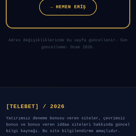
→ HEMEN ERİŞ
Adres değişikliklerinde bu sayfa güncellenir. Son
güncelleme: Ocak 2026.
[TELEBET] / 2026
Yatırımsız deneme bonusu veren siteler, çevrimsiz
bonus ve bonus veren iddaa siteleri hakkında güncel
bilgi kaynağı. Bu site bilgilendirme amaçlıdır.