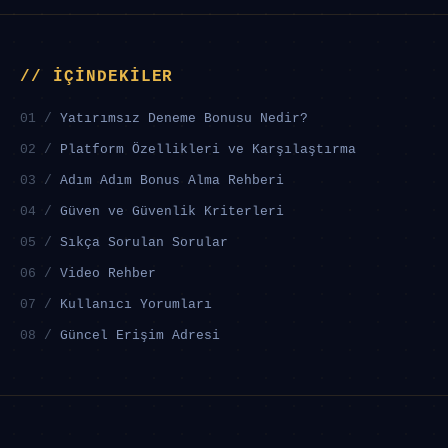
// İÇİNDEKİLER
Yatırımsız Deneme Bonusu Nedir?
Platform Özellikleri ve Karşılaştırma
Adım Adım Bonus Alma Rehberi
Güven ve Güvenlik Kriterleri
Sıkça Sorulan Sorular
Video Rehber
Kullanıcı Yorumları
Güncel Erişim Adresi