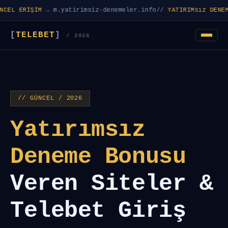
NCEL ERİŞİM
→ m.yatirimsiz-denemeler.info
//
YATIRIMsız DENEM
[
TELEBET
]
/ 2026
// GÜNCEL / 2026
Yatırımsız
Deneme Bonusu
Veren Siteler &
Telebet Giriş