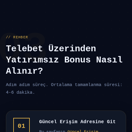
03
// REHBER
Telebet Üzerinden
Yatırımsız Bonus Nasıl
Alınır?
Adım adım süreç. Ortalama tamamlanma süresi:
4-6 dakika.
Güncel Erişim Adresine Git
01
Bu sayfanın
Güncel Erişim