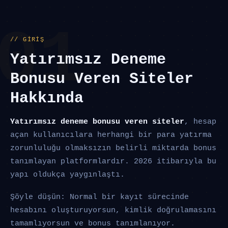
01
// GİRİŞ
Yatırımsız Deneme
Bonusu Veren Siteler
Hakkında
Yatırımsız deneme bonusu veren siteler
, hesap
açan kullanıcılara herhangi bir para yatırma
zorunluluğu olmaksızın belirli miktarda bonus
tanımlayan platformlardır. 2026 itibarıyla bu
yapı oldukça yaygınlaştı.
Şöyle düşün: Normal bir kayıt sürecinde
hesabını oluşturuyorsun, kimlik doğrulamasını
tamamlıyorsun ve bonus tanımlanıyor.