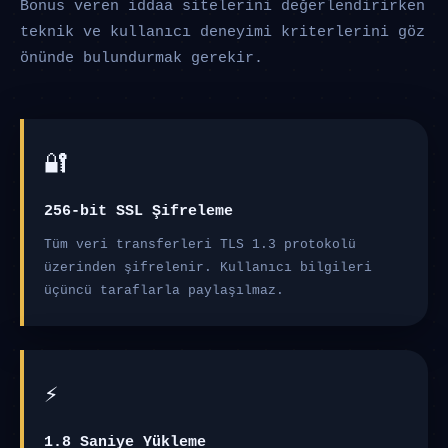
Bonus veren iddaa sitelerini değerlendirirken
teknik ve kullanıcı deneyimi kriterlerini göz
önünde bulundurmak gerekir.
🔐
256-bit SSL Şifreleme
Tüm veri transferleri TLS 1.3 protokolü
üzerinden şifrelenir. Kullanıcı bilgileri
üçüncü taraflarla paylaşılmaz.
⚡
1.8 Saniye Yükleme