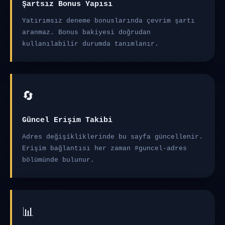
Şartsız Bonus Yapısı
Yatırımsız deneme bonuslarında çevrim şartı
aranmaz. Bonus bakiyesi doğrudan
kullanılabilir durumda tanımlanır.
🔄
Güncel Erişim Takibi
Adres değişikliklerinde bu sayfa güncellenir.
Erişim bağlantısı her zaman #guncel-adres
bölümünde bulunur.
📊