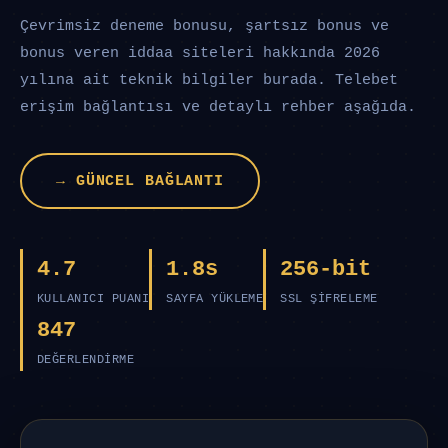
Çevrimsiz deneme bonusu, şartsız bonus ve
bonus veren iddaa siteleri hakkında 2026
yılına ait teknik bilgiler burada. Telebet
erişim bağlantısı ve detaylı rehber aşağıda.
→ GÜNCEL BAĞLANTI
4.7
1.8s
256-bit
KULLANICI PUANI
SAYFA YÜKLEME
SSL ŞİFRELEME
847
DEĞERLENDİRME